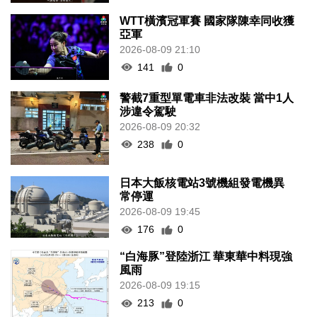
WTT橫濱冠軍賽 國家隊陳幸同收獲
亞軍
2026-08-09 21:10
141
0
警截7重型單電車非法改裝 當中1人
涉違令駕駛
2026-08-09 20:32
238
0
日本大飯核電站3號機組發電機異
常停運
2026-08-09 19:45
176
0
“白海豚”登陸浙江 華東華中料現強
風雨
2026-08-09 19:15
213
0