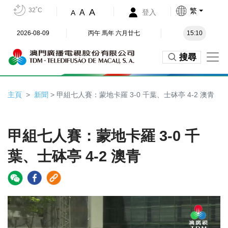
32˚C
繁
A
A
登入
A
2026-08-09
丙午 馬年 六月廿七
15:10
搜尋
主頁
新聞
> 甲組七人賽：蒙地卡羅 3-0 千葉、士砵亭 4-2 澳青
甲組七人賽：蒙地卡羅 3-0 千
葉、士砵亭 4-2 澳青
Video
Player