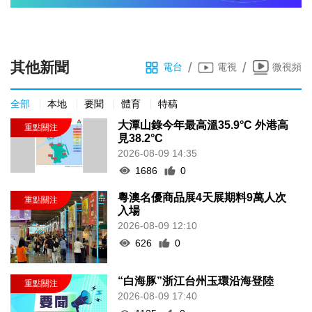
其他新聞
/
/
電台
電視
微視頻
全部
本地
要聞
體育
特稿
大潭山錄今年最高溫35.9°C 外港高
見38.2°C
2026-08-09 14:35
1686
0
粵澳名優商品展4天展期料9萬人次
入場
2026-08-09 12:10
626
0
“白海豚”浙江台州玉環沿海登陸
2026-08-09 17:40