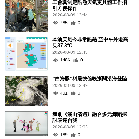
工會冀制定酷熱天氣更具體工作指
引方便操作
2026-08-09 13:44
285
0
本澳天氣今非常酷熱 至中午外港高
見37.3°C
2026-08-09 12:49
1486
0
“白海豚”料最快傍晚浙閩沿海登陸
2026-08-09 12:49
491
0
舞劇《溪山清遠》融合多元舞蹈探
討表達自我
2026-08-09 12:03
189
0