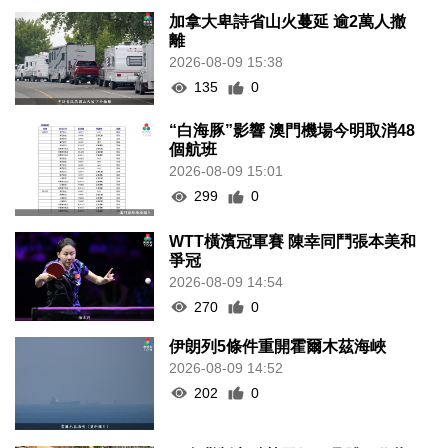
加拿大卑詩省山火蔓延 逾2萬人撤
離
2026-08-09 15:38
135
0
“白海豚”影響 澳門機場今明取消48
個航班
2026-08-09 15:01
299
0
WTT橫濱冠軍賽 陳幸同鬥張本美和
爭冠
2026-08-09 14:54
270
0
伊朗列5條件重開霍爾木茲海峽
2026-08-09 14:52
202
0