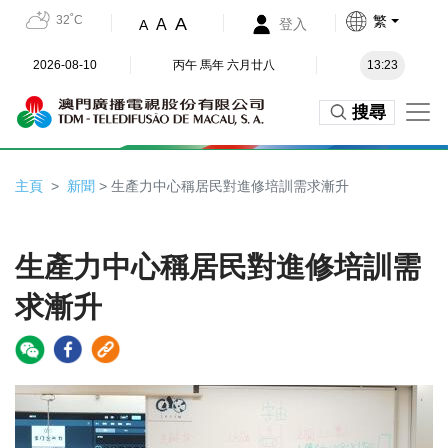
32˚C
繁
A
A
登入
A
2026-08-10
丙午 馬年 六月廿八
13:23
搜尋
主頁
新聞
> 生產力中心稱居民對進修培訓需求漸升
生產力中心稱居民對進修培訓需
求漸升