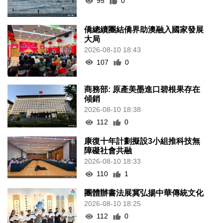
95
0
僑總續團結僑界助澳融入國家發展
大局
2026-08-10 18:43
107
0
商務部: 原產美墨進口碧根果存在
傾銷
2026-08-10 18:38
112
0
康復十年計劃擬設3小組推科技無
障礙社會共融
2026-08-10 18:33
110
1
團體辦書法展冀弘揚中華傳統文化
2026-08-10 18:25
112
0