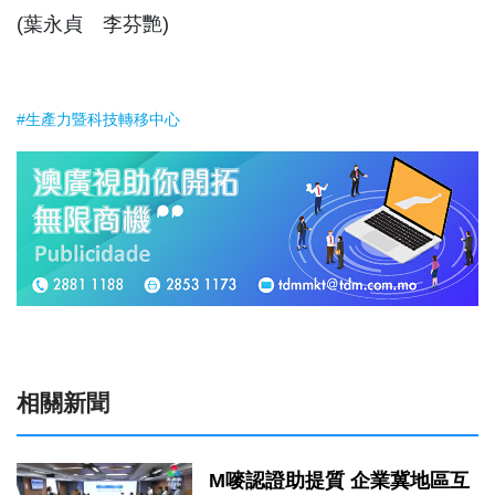
(葉永貞 李芬艷)
#生產力暨科技轉移中心
相關新聞
M嘜認證助提質 企業冀地區互