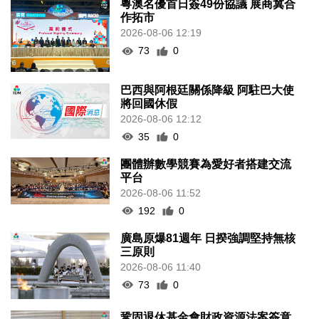
粵澳名優首日簽49份協議 展商冀合
作拓市
2026-08-06 12:19
73
0
巴西與阿根廷關係降級 阿駐巴大使
將回國休假
2026-08-06 12:12
35
0
團體辦數學競賽為愛好者搭建交流
平台
2026-08-06 11:52
192
0
廣島原爆81週年 日揆強調堅持無核
三原則
2026-08-06 11:40
73
0
鞏固退休基金會財政資源法案簽意