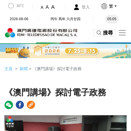
30˚C
繁
A
A
登入
A
2026-08-06
丙午 馬年 六月廿四
05:05
搜尋
主頁
新聞
> 《澳門講場》探討電子政務
《澳門講場》探討電子政務