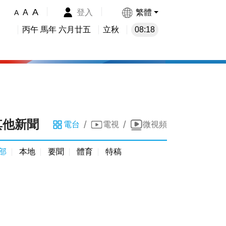
A
登入
繁體
A
A
丙午 馬年 六月廿五
立秋
08:18
其他新聞
/
/
電台
電視
微視頻
部
本地
要聞
體育
特稿