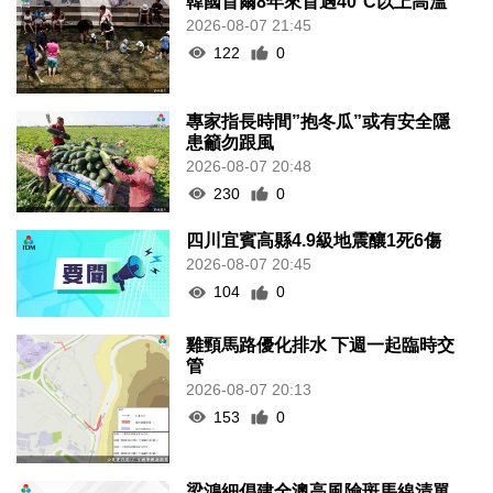
韓國首爾8年來首遇40°C以上高溫
2026-08-07 21:45
122
0
專家指長時間”抱冬瓜”或有安全隱
患籲勿跟風
2026-08-07 20:48
230
0
四川宜賓高縣4.9級地震釀1死6傷
2026-08-07 20:45
104
0
雞頸馬路優化排水 下週一起臨時交
管
2026-08-07 20:13
153
0
梁鴻細倡建全澳高風險斑馬線清單