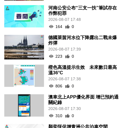
河南公安公布“三支一扶”筆試存在
作弊犯罪
2026-08-07 17:48
164
0
德國萊茵河水位下降露出二戰未爆
炸彈
2026-08-07 17:39
223
0
橙色高溫提示生效 未來數日最高
溫36°C
2026-08-07 17:38
806
0
澳車北上APP優化界面 增已預約通
關紀錄
2026-08-07 17:30
310
0
顏奕恆促增青洲公共泊車空間