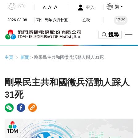
29˚C
繁
A
A
登入
A
2026-08-08
丙午 馬年 六月廿五
立秋
17:29
搜尋
主頁
新聞
> 剛果民主共和國徵兵活動人踩人31死
剛果民主共和國徵兵活動人踩人
31死