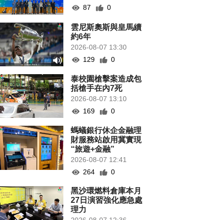
87
0
雲尼斯奧斯與皇馬續
約6年
2026-08-07 13:30
129
0
泰校園槍擊案造成包
括槍手在內7死
2026-08-07 13:10
169
0
螞蟻銀行休企金融理
財服務站啟用冀實現
“旅遊+金融”
2026-08-07 12:41
264
0
黑沙環燃料倉庫本月
27日演習強化應急處
理力