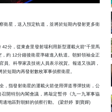
偵察衛星，送入預定軌道，並將於短期內發射更多衛
0時 42分，從東倉里發射場利用新型運載火箭“千里馬
升空，約 12分鐘後衛星準確進入軌道。朝鮮領袖金正
官員、科學家及技術人員表示祝賀。報道又強調，
將於短期內再發射數枚軍事偵察衛星。
全，指發射衛星的運載火箭使用彈道導彈技術，公
後召開特別內閣會議，將敲定暫停《九一九軍事協
邊地區對朝鮮的偵察行動。 (梁舒婷 劉寶嬋)