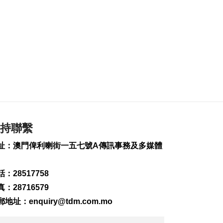
239
0
司警雷霆行動截獲1男
子逾期逗留
2026-08-07 10:34
231
0
美對多晶矽及衍生產
品加稅設最低進口價
2026-08-07 09:54
160
0
沙特稱胡塞武裝也門
持聯繫
邊境施襲釀11傷
址：澳門俾利喇街一五七號A傳訊事務及多媒體
2026-08-07 09:51
106
0
：28517758
特朗普承認部分彈藥
供應緊張
：28716579
2026-08-07 09:08
郵地址：
enquiry@tdm.com.mo
262
0