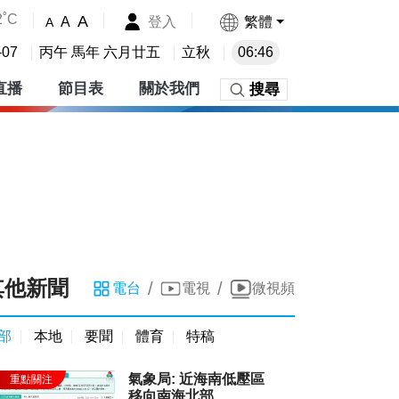
2˚C
A
登入
繁體
A
A
-07
丙午 馬年 六月廿五
立秋
06:46
直播
節目表
關於我們
搜尋
其他新聞
/
/
電台
電視
微視頻
部
本地
要聞
體育
特稿
氣象局: 近海南低壓區
移向南海北部