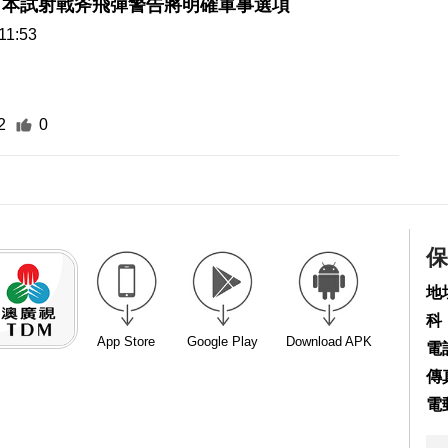
日本試射戰斧飛彈警告將明確軍事選項
11:53
2
0
保
地
科
App Store
Google Play
Download APK
電話
傳真
電