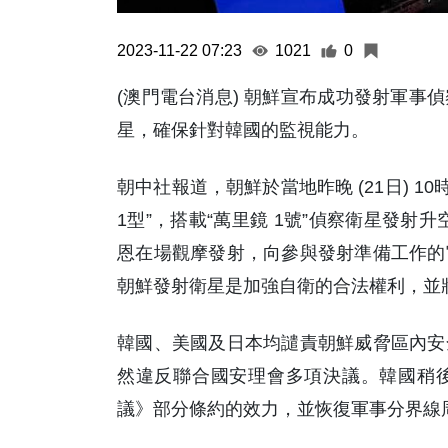
2023-11-22 07:23
1021
0
(澳門電台消息) 朝鮮宣布成功發射軍事
星，確保針對韓國的監視能力。
朝中社報道，朝鮮於當地昨晚 (21日) 1
1型”，搭載“萬里鏡 1號”偵察衛星發射
恩在場觀摩發射，向參與發射準備工作的
朝鮮發射衛星是加強自衛的合法權利，並
韓國、美國及日本均譴責朝鮮威脅區內安
然違反聯合國安理會多項決議。韓國稍
議》部分條約的效力，並恢復軍事分界線周