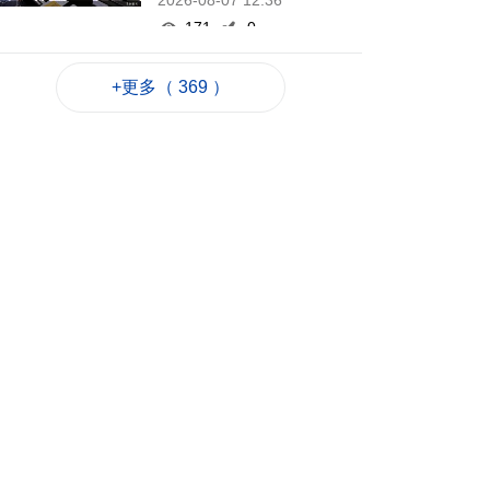
2026-08-07 12:36
171
0
泰國校園槍擊案至今2
+更多（ 369 ）
死20傷 槍手在逃
2026-08-07 12:21
153
0
赴港機場跨境巴士公
司研設通宵線
2026-08-07 12:20
321
0
韓仁川沿海發現12個
疑似朝鮮木盒地雷
2026-08-07 12:03
166
0
旅遊局赴大馬參加美
食之都年會
2026-08-07 11:45
173
0