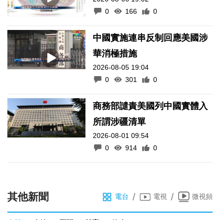
0
166
0
中國實施連串反制回應美國涉
華消極措施
2026-08-05 19:04
0
301
0
商務部譴責美國列中國實體入
所謂涉疆清單
2026-08-01 09:54
0
914
0
其他新聞
/
/
電台
電視
微視頻