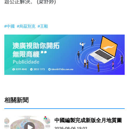
題公正解決。 (梁舒婷)
#中國
#烏茲別克
#王毅
相關新聞
中國編製完成新版全月地質圖
2026-08-06 19:02