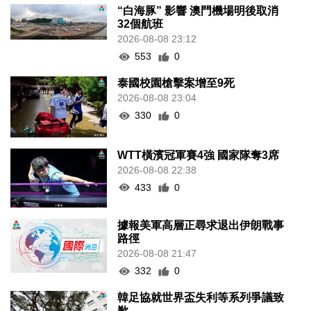
“白海豚” 影響 澳門機場明後取消
32個航班
2026-08-08 23:12
553
0
泰國校園槍擊案增至9死
2026-08-08 23:04
330
0
WTT橫濱冠軍賽4強 國家隊奪3席
2026-08-08 22:38
433
0
據報美軍高層正尋求退出伊朗戰事
路徑
2026-08-08 21:47
332
0
韓足協就世界盃失利等系列爭議致
歉