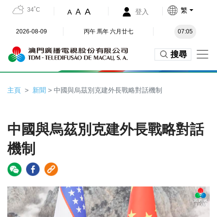
34˚C
繁
A
A
登入
A
2026-08-09
丙午 馬年 六月廿七
07:05
搜尋
主頁
新聞
> 中國與烏茲別克建外長戰略對話機制
中國與烏茲別克建外長戰略對話
機制