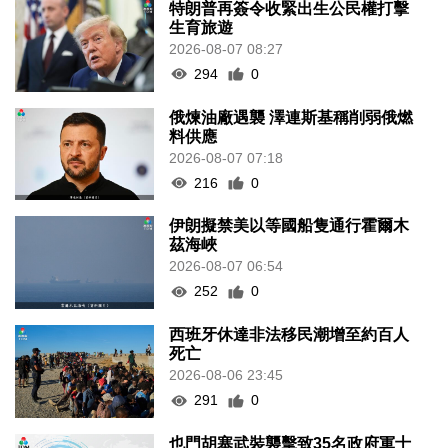
特朗普再簽令收緊出生公民權打擊
生育旅遊
2026-08-07 08:27
294
0
俄煉油廠遇襲 澤連斯基稱削弱俄燃
料供應
2026-08-07 07:18
216
0
伊朗擬禁美以等國船隻通行霍爾木
茲海峽
2026-08-07 06:54
252
0
西班牙休達非法移民潮增至約百人
死亡
2026-08-06 23:45
291
0
也門胡塞武裝襲擊致35名政府軍士