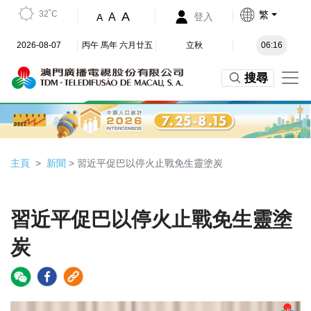
32˚C
繁
A
A
登入
A
2026-08-07
丙午 馬年 六月廿五
立秋
06:16
搜尋
主頁
新聞
> 習近平促巴以停火止戰免生靈塗炭
習近平促巴以停火止戰免生靈塗
炭