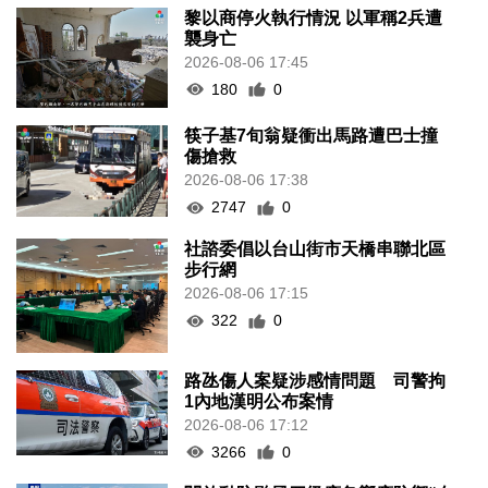
黎以商停火執行情況 以軍稱2兵遭
襲身亡
2026-08-06 17:45
180
0
筷子基7旬翁疑衝出馬路遭巴士撞
傷搶救
2026-08-06 17:38
2747
0
社諮委倡以台山街市天橋串聯北區
步行網
2026-08-06 17:15
322
0
路氹傷人案疑涉感情問題 司警拘
1內地漢明公布案情
2026-08-06 17:12
3266
0