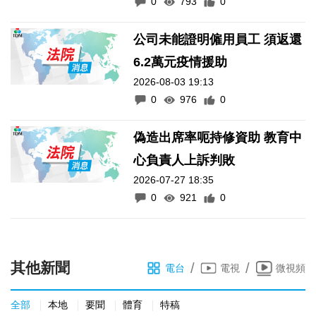
0
793
0
公司未能證明僱用員工 須返還
6.2萬元疫情援助
2026-08-03 19:13
0
976
0
偽造出席率呃持修資助 教育中
心負責人上訴判敗
2026-07-27 18:35
0
921
0
其他新聞
/
/
電台
電視
微視頻
全部
本地
要聞
體育
特稿