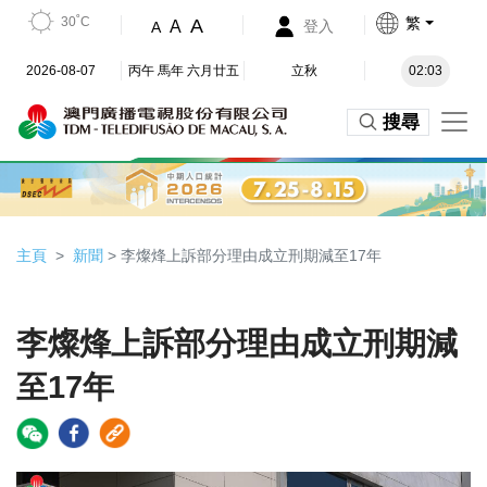
30˚C
繁
A
A
登入
A
2026-08-07
丙午 馬年 六月廿五
立秋
02:03
搜尋
主頁
新聞
> 李燦烽上訴部分理由成立刑期減至17年
李燦烽上訴部分理由成立刑期減
至17年