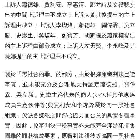
上訴人蕭德雄、賈利安、李惠清、鄺尹詩及文禮聰提
出的中間上訴理由不成立；上訴人黃其俊提出的主上
訴理由成立；上訴人李燦烽、蕭德雄、關偉霖、吳立
勝、史鐵生、吳驥年、劉寶芳、胡家儀及蕭家權提出
的主上訴理由部分成立；上訴人左天賢、李永峰及尤
曉娜提出的主上訴理由不成立。
關於「黑社會的罪」的部分，由於根據原審判決已證
事實，並未能充分及合理地支持認定蕭德雄、關偉
霖、吳立勝、史鐵生為代表的商人(亦包括其他家族
成員生意伙伴等)與賈利安和李燦烽屬於同一黑社會
組織，欠缺各嫌犯之間齊心協力而合意的具體客觀事
實，因此，原審判決已證事實亦未能完全滿足犯罪集
團罪的罪狀構成要素，原審判決視彼等屬同一黑社會