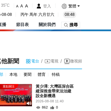
35˚C
A
登入
繁體
A
A
-08-08
丙午 馬年 六月廿六
08:48
直播
節目表
關於我們
搜尋
其他新聞
/
/
電台
電視
微視頻
部
本地
要聞
體育
特稿
黃少澤: 大灣區深合區
縱深推進帶來法治建
設全新機遇
2026-08-08 11:40
862
0