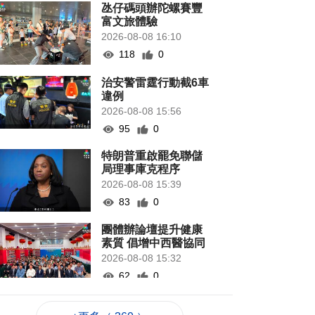
氹仔碼頭辦陀螺賽豐
富文旅體驗
2026-08-08 16:10
118
0
治安警雷霆行動截6車
違例
2026-08-08 15:56
95
0
特朗普重啟罷免聯儲
局理事庫克程序
2026-08-08 15:39
83
0
團體辦論壇提升健康
素質 倡增中西醫協同
2026-08-08 15:32
62
0
法聯會續普法對接國