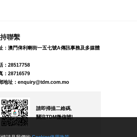
前強度或再減弱
2026-08-08 12:55
264
0
信達廣場單位火警 近
持聯繫
50人疏散
2026-08-08 12:44
址：澳門俾利喇街一五七號A傳訊事務及多媒體
1148
0
天氣酷熱 外港錄最高
：28517758
溫35.5°C
：28716579
2026-08-08 12:39
郵地址：
enquiry@tdm.com.mo
240
0
團體辦少兒時裝模特
賽冀助力演藝之都發
展
請即掃描二維碼,
2026-08-08 12:33
關注TDM微信號!
111
0
陝西柞水泥石流增至2