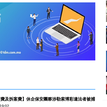
護費及拆案費】休企保安團夥涉勒索博彩違法者被捕
19:02