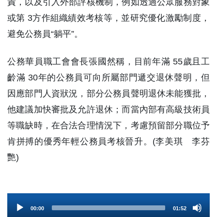
責，以及引入外部評核機制，例如透過公眾服務對象
或第 3方作組織績效考核等，並研究優化激勵制度，
避免公務員“躺平”。
公務華員職工會會長張國然稱，目前年滿 55歲且工
齡滿 30年的公務員可向所屬部門遞交退休聲明，但
因應部門人資狀況，部分公務員聲明退休未能獲批，
他建議加快審批及允許退休；而當內部有高級技術員
等職缺時，在合法合理情況下，考慮預留部分職位予
肯拼搏的優秀年輕公務員考核晉升。(李美琪 李芬
艷)
Audio
00:00
01:52
Player