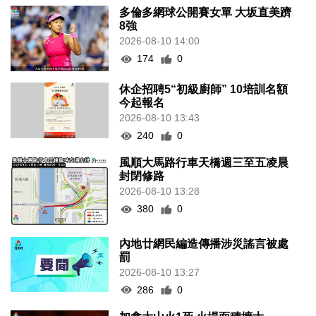
多倫多網球公開賽女單 大坂直美躋
8強
2026-08-10 14:00
174
0
休企招聘5“初級廚師” 10培訓名額
今起報名
2026-08-10 13:43
240
0
風順大馬路行車天橋週三至五凌晨
封閉修路
2026-08-10 13:28
380
0
內地廿網民編造傳播涉災謠言被處
罰
2026-08-10 13:27
286
0