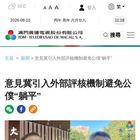
33˚C
繁
A
A
登入
A
2026-08-10
丙午 馬年 六月廿八
11:18
搜尋
主頁
新聞
> 意見冀引入外部評核機制避免公僕“躺平”
意見冀引入外部評核機制避免公
僕“躺平”