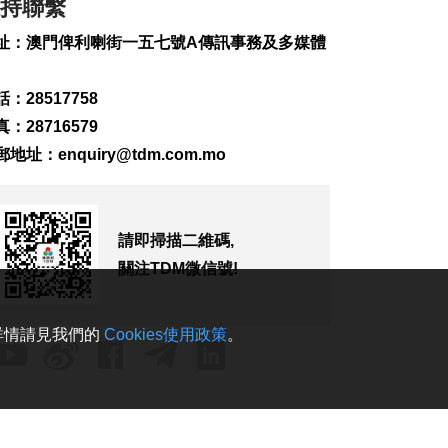
持聯繫
2026-08-07 19:44
187
0
址：澳門俾利喇街一五七號A傳訊事務及多媒體
政府啟梳理樓宇外牆
維修防火安全監管流
：28517758
程
：28716579
2026-08-07 19:41
郵地址：
enquiry@tdm.com.mo
233
0
“白海豚”料今晚移入
東海 多地提前防颱
2026-08-07 19:27
請即掃描二維碼,
367
0
關注TDM微信號!
議事亭前地大三巴等
一帶將滅蚊
。詳情請見我們的
Cookies使用政策
。
2026-08-07 19:24
195
0
7旬翁流感重症須深切
治療
2026-08-07 19:16