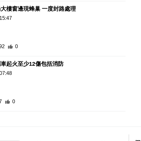
大樓窗邊現蜂巢 一度封路處理
15:47
92
0
車起火至少12傷包括消防
07:48
7
0