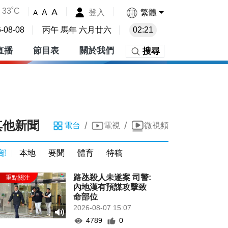
33˚C
A
登入
繁體
A
A
-08-08
丙午 馬年 六月廿六
02:21
直播
節目表
關於我們
搜尋
其他新聞
/
/
電台
電視
微視頻
部
本地
要聞
體育
特稿
路氹殺人未遂案 司警:
內地漢有預謀攻擊致
命部位
2026-08-07 15:07
4789
0