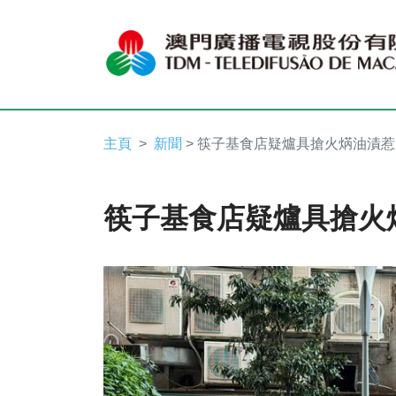
主頁
新聞
> 筷子基食店疑爐具搶火焫油漬
筷子基食店疑爐具搶火