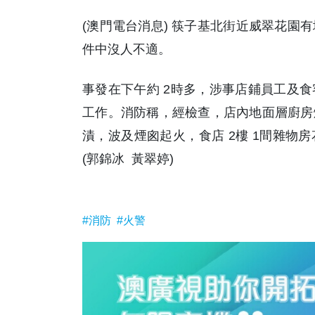
(澳門電台消息) 筷子基北街近威翠花園
件中沒人不適。
事發在下午約 2時多，涉事店鋪員工及
工作。消防稱，經檢查，店內地面層廚房
漬，波及煙囪起火，食店 2樓 1間雜物
(郭錦冰 黃翠婷)
#消防
#火警