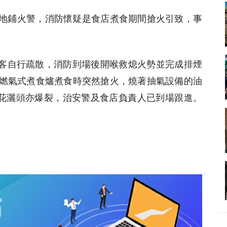
有地鋪火警，消防懷疑是食店煮食期間搶火引致，事
食客自行疏散，消防到場後開喉救熄火勢並完成排煙
燃氣式煮食爐煮食時突然搶火，燒著抽氣設備的油
房花灑頭亦爆裂，治安警及食店負責人已到場跟進。