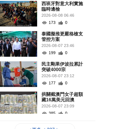
西班牙對意大利實施
臨時邊檢
2026-08-08 06:46
173
0
泰國擬推更嚴格槍支
管控方案
2026-08-07 23:46
199
0
民主剛果伊波拉累計
突破4000宗
2026-08-07 23:12
177
0
拱關截澳門女子超額
藏16萬美元回澳
2026-08-07 23:09
385
0
“白海豚”影響 澳航明