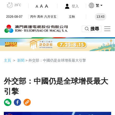
29˚C
繁
A
A
登入
A
2026-08-07
丙午 馬年 六月廿五
立秋
13:43
搜尋
主頁
新聞
> 外交部：中國仍是全球增長最大引擎
外交部：中國仍是全球增長最大
引擎