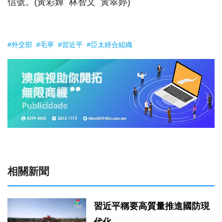
信號。(黃彩嬋 林智文 黃翠婷)
#外交部
#毛寧
#習近平
#亞太經合組織
相關新聞
習近平稱要高質量推進國防現