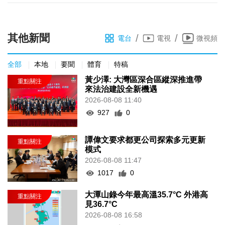
其他新聞
/
/
電台
電視
微視頻
全部
本地
要聞
體育
特稿
黃少澤: 大灣區深合區縱深推進帶
來法治建設全新機遇
2026-08-08 11:40
927
0
譚偉文要求都更公司探索多元更新
模式
2026-08-08 11:47
1017
0
大潭山錄今年最高溫35.7°C 外港高
見36.7°C
2026-08-08 16:58