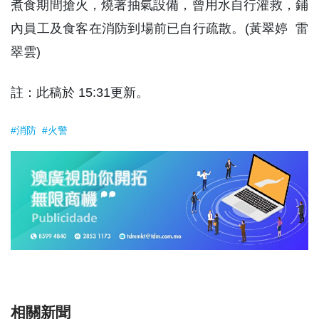
煮食期間搶火，燒著抽氣設備，曾用水自行灌救，鋪
內員工及食客在消防到場前已自行疏散。(黃翠婷 雷
翠雲)
註：此稿於 15:31更新。
#消防
#火警
相關新聞