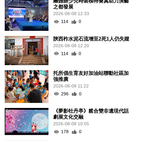
團體辦少兒時裝模特賽冀助力演藝
之都發展
2026-08-08 12:33
114
0
陝西柞水泥石流增至2死1人仍失蹤
2026-08-08 12:20
114
0
托所倡生育友好加油站聯動社區加
強推廣
2026-08-08 11:22
296
0
《夢影牡丹亭》糅合雙非遺現代話
劇展文化交融
2026-08-08 10:55
178
0