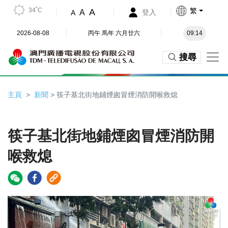
34˚C
繁
A
A
登入
A
2026-08-08
丙午 馬年 六月廿六
09:14
搜尋
主頁
新聞
> 筷子基北街地鋪煙囪冒煙消防開喉救熄
筷子基北街地鋪煙囪冒煙消防開
喉救熄