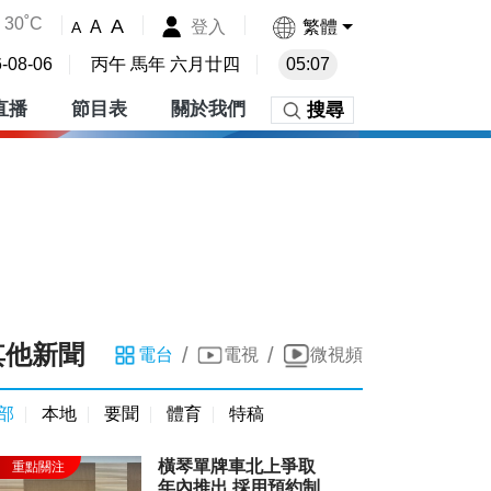
30˚C
A
登入
繁體
A
A
-08-06
丙午 馬年 六月廿四
05:07
直播
節目表
關於我們
搜尋
其他新聞
/
/
電台
電視
微視頻
部
本地
要聞
體育
特稿
橫琴單牌車北上爭取
年內推出 採用預約制