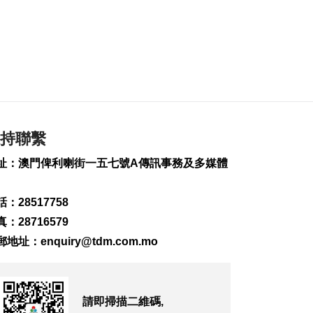
104
0
公共採購法下月生效
3場講解會逾680人參
加
2026-08-06 11:11
224
0
持聯繫
“白海豚”料強度變化
不大或略有增強
址：澳門俾利喇街一五七號A傳訊事務及多媒體
2026-08-06 10:58
239
0
：28517758
新一輪長者安裝假牙
：28716579
計劃明開展
2026-08-06 10:54
郵地址：
enquiry@tdm.com.mo
226
0
第8場社文茶座本月20
日晚舉行
請即掃描二維碼,