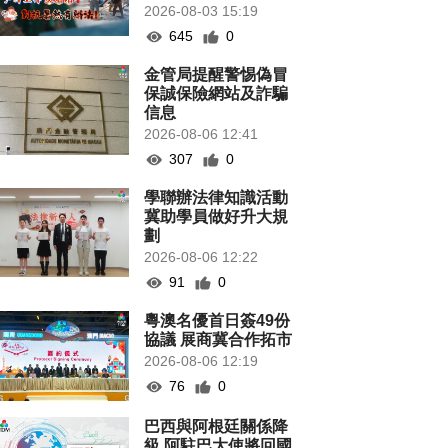
2026-08-03 15:19
645
0
金管局提醒警惕偽冒
保誠保險網站及詐騙
信息
2026-08-06 12:41
307
0
學聯辦法律知識活動
冀助學員做好升大規
劃
2026-08-06 12:22
91
0
粵澳名優首日簽49份
協議 展商冀合作拓市
2026-08-06 12:19
76
0
巴西與阿根廷關係降
級 阿駐巴大使將回國