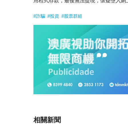
用程式存款，最後無法提現，懷疑墮入網上
#詐騙
#投資
#股票群組
相關新聞