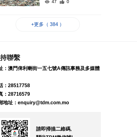
47
0
何潤生倡研會展業智
能化發展扶持政策
+更多（ 384 ）
2026-08-07 16:25
56
0
上半年旅客人均非博
彩消費2123元 按年升
持聯繫
7.8%
2026-08-07 16:22
址：澳門俾利喇街一五七號A傳訊事務及多媒體
56
0
上半年新成立公司
：28517758
2726間
：28716579
2026-08-07 16:20
郵地址：
enquiry@tdm.com.mo
52
0
內地漢涉不法匯兌被
捕
2026-08-07 16:11
請即掃描二維碼,
76
0