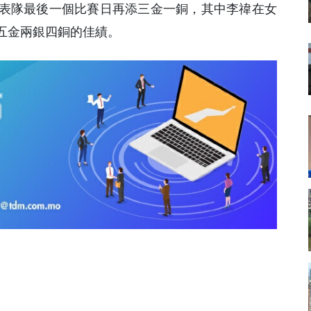
表隊最後一個比賽日再添三金一銅，其中李禕在女
五金兩銀四銅的佳績。