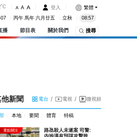
2˚C
A
登入
繁體
A
A
-07
丙午 馬年 六月廿五
立秋
08:57
直播
節目表
關於我們
搜尋
其他新聞
/
/
電台
電視
微視頻
部
本地
要聞
體育
特稿
路氹殺人未遂案 司警:
內地漢有預謀攻擊致