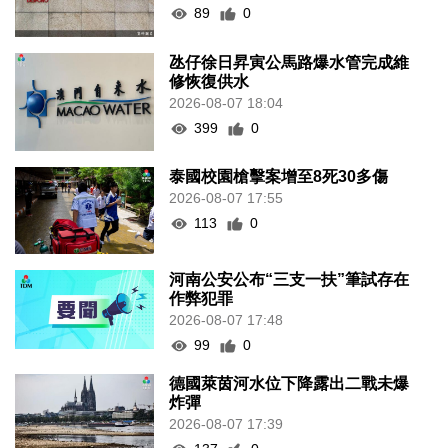
89
0
氹仔徐日昇寅公馬路爆水管完成維
修恢復供水
2026-08-07 18:04
399
0
泰國校園槍擊案增至8死30多傷
2026-08-07 17:55
113
0
河南公安公布“三支一扶”筆試存在
作弊犯罪
2026-08-07 17:48
99
0
德國萊茵河水位下降露出二戰未爆
炸彈
2026-08-07 17:39