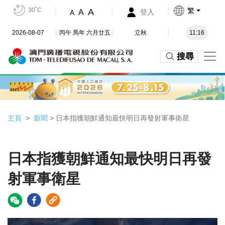
30˚C
繁
A
A
登入
A
2026-08-07
丙午 馬年 六月廿五
立秋
11:16
搜尋
主頁
新聞
> 日本指獲朝鮮通知最快明日再發射軍事衛星
日本指獲朝鮮通知最快明日再發
射軍事衛星
Video