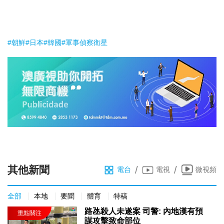
#朝鮮#日本#韓國#軍事偵察衛星
其他新聞
/
/
電台
電視
微視頻
全部
本地
要聞
體育
特稿
路氹殺人未遂案 司警: 內地漢有預
謀攻擊致命部位