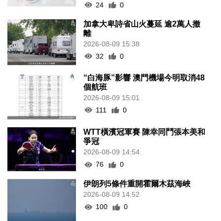
24
0
加拿大卑詩省山火蔓延 逾2萬人撤
離
2026-08-09 15:38
32
0
“白海豚”影響 澳門機場今明取消48
個航班
2026-08-09 15:01
111
0
WTT橫濱冠軍賽 陳幸同鬥張本美和
爭冠
2026-08-09 14:54
76
0
伊朗列5條件重開霍爾木茲海峽
2026-08-09 14:52
100
0