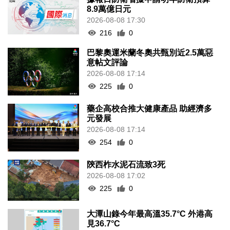
8.9萬億日元
2026-08-08 17:30
216
0
巴黎奧運米蘭冬奧共甄別近2.5萬惡
意帖文評論
2026-08-08 17:14
225
0
藥企高校合推大健康產品 助經濟多
元發展
2026-08-08 17:14
254
0
陝西柞水泥石流致3死
2026-08-08 17:02
225
0
大潭山錄今年最高溫35.7°C 外港高
見36.7°C