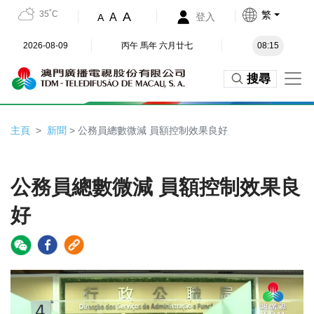
35˚C
繁
A
A
登入
A
2026-08-09
丙午 馬年 六月廿七
08:15
搜尋
主頁
新聞
> 公務員總數微減 員額控制效果良好
公務員總數微減 員額控制效果良
好
Video
Player