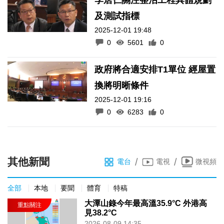
及測試指標
2025-12-01 19:48
0
5601
0
政府將合適安排T1單位 經屋置
換將明晰條件
2025-12-01 19:16
0
6283
0
其他新聞
/
/
電台
電視
微視頻
全部
本地
要聞
體育
特稿
大潭山錄今年最高溫35.9°C 外港高
見38.2°C
2026-08-09 14:35