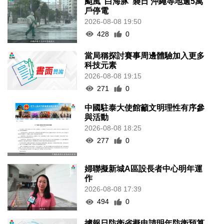
颱風“白海豚”襲日 沖繩等地逾5萬
戶停電
2026-08-08 19:50
428
0
當局稱探討賽事周邊體驗加入更多
科技元素
2026-08-08 19:15
271
0
中國駐泰大使館籲文明理性有序參
與活動
2026-08-08 18:25
277
0
婦聯擬新城A區設長者中心明年運
作
2026-08-08 17:39
494
0
據報日防衛省擬申請明年防衛預算