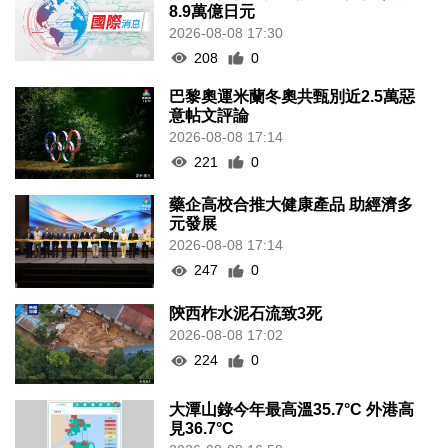
8.9萬億日元
2026-08-08 17:30
208
0
巴黎奧運米蘭冬奧共甄別近2.5萬惡
意帖文評論
2026-08-08 17:14
221
0
藥企高校合推大健康產品 助經濟多
元發展
2026-08-08 17:14
247
0
陝西柞水泥石流致3死
2026-08-08 17:02
224
0
大潭山錄今年最高溫35.7°C 外港高
見36.7°C