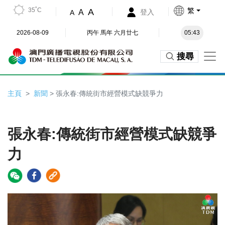
35˚C
繁
A
A
登入
A
2026-08-09
丙午 馬年 六月廿七
05:43
搜尋
主頁
新聞
> 張永春:傳統街市經營模式缺競爭力
張永春:傳統街市經營模式缺競爭
力