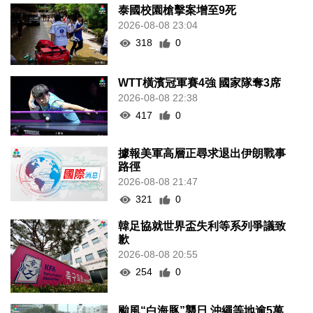
泰國校園槍擊案增至9死
2026-08-08 23:04
318
0
WTT橫濱冠軍賽4強 國家隊奪3席
2026-08-08 22:38
417
0
據報美軍高層正尋求退出伊朗戰事
路徑
2026-08-08 21:47
321
0
韓足協就世界盃失利等系列爭議致
歉
2026-08-08 20:55
254
0
颱風“白海豚”襲日 沖繩等地逾5萬