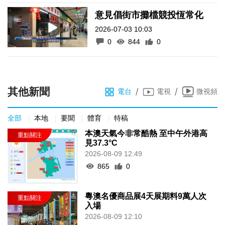
意見倡街市攤檔競投恆常化
2026-07-03 10:03
0
844
0
其他新聞
/
/
電台
電視
微視頻
全部
本地
要聞
體育
特稿
本澳天氣今非常酷熱 至中午外港高
見37.3°C
2026-08-09 12:49
865
0
粵澳名優商品展4天展期料9萬人次
入場
2026-08-09 12:10