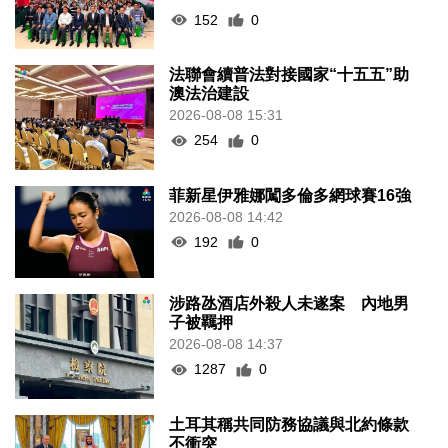
152
0
法聯會續普法對接國家“十五五”助
澳法治建設
2026-08-08 15:31
254
0
菲新星伊雅娜闖多倫多網球賽16強
2026-08-08 14:42
192
0
涉路氹酒店外殺人未遂案 內地男
子被羈押
2026-08-08 14:37
1287
0
土耳其稱共同防務協議與北約條款
不衝突