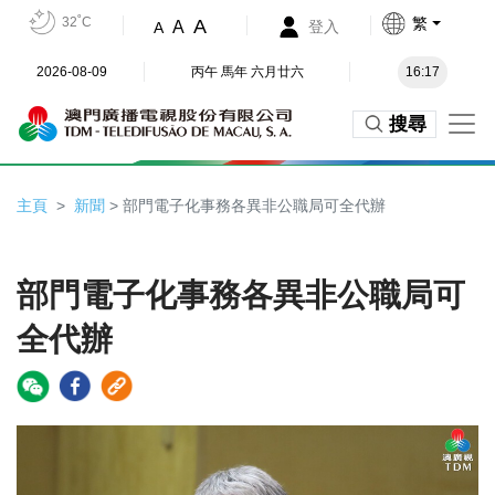
32˚C
繁
A
A
登入
A
2026-08-09
丙午 馬年 六月廿六
16:17
搜尋
主頁
新聞
> 部門電子化事務各異非公職局可全代辦
部門電子化事務各異非公職局可
全代辦