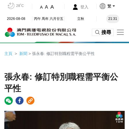
28˚C
繁
A
A
登入
A
2026-08-08
丙午 馬年 六月廿五
立秋
21:31
搜尋
主頁
新聞
> 張永春: 修訂特別職程需平衡公平性
張永春: 修訂特別職程需平衡公
平性