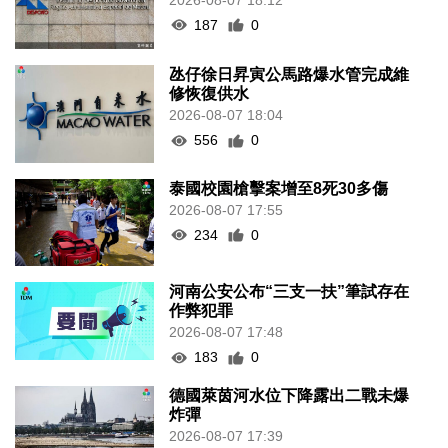
187
0
氹仔徐日昇寅公馬路爆水管完成維
修恢復供水
2026-08-07 18:04
556
0
泰國校園槍擊案增至8死30多傷
2026-08-07 17:55
234
0
河南公安公布“三支一扶”筆試存在
作弊犯罪
2026-08-07 17:48
183
0
德國萊茵河水位下降露出二戰未爆
炸彈
2026-08-07 17:39