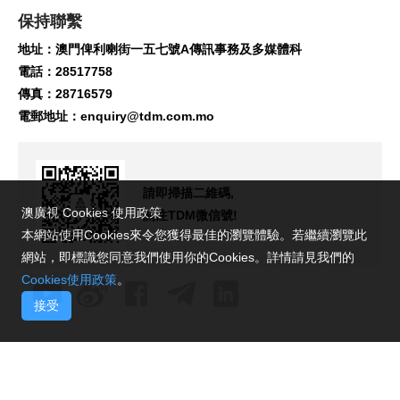
保持聯繫
地址：澳門俾利喇街一五七號A傳訊事務及多媒體科
電話：28517758
傳真：28716579
電郵地址：
enquiry@tdm.com.mo
請即掃描二維碼,
澳廣視 Cookies 使用政策
關注TDM微信號!
本網站使用Cookies來令您獲得最佳的瀏覽體驗。若繼續瀏覽此
網站，即標識您同意我們使用你的Cookies。詳情請見我們的
Cookies使用政策
。
接受