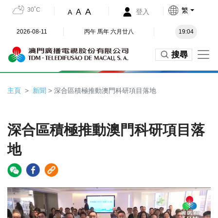
30˚C
繁
A
A
登入
A
2026-08-11
丙午 馬年 六月廿八
19:04
搜尋
主頁
新聞
> 深合區積極推動澳門科研項目落地
深合區積極推動澳門科研項目落
地
Video
Player