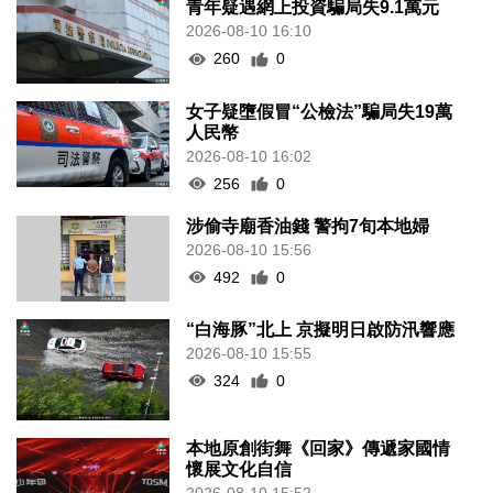
青年疑遇網上投資騙局失9.1萬元
2026-08-10 16:10
260
0
女子疑墮假冒“公檢法”騙局失19萬
人民幣
2026-08-10 16:02
256
0
涉偷寺廟香油錢 警拘7旬本地婦
2026-08-10 15:56
492
0
“白海豚”北上 京擬明日啟防汛響應
2026-08-10 15:55
324
0
本地原創街舞《回家》傳遞家國情
懷展文化自信
2026-08-10 15:52