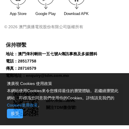
App Store
Google Play
Download APK
© 2026 澳門廣播電視股份有限公司版權所有
保持聯繫
地址：澳門俾利喇街一五七號A傳訊事務及多媒體科
電話：28517758
傳真：28716579
電郵地址：
enquiry@tdm.com.mo
澳廣視 Cookies 使用政策
本網站使用Cookies來令您獲得最佳的瀏覽體驗。若繼續瀏覽此
網站，即標識您同意我們使用你的Cookies。詳情請見我們的
請即掃描二維碼,
Cookies使用政策
。
關注TDM微信號!
接受