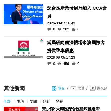
深合區產業發展局加入ICCA會
員
2026-08-07 16:43
0
282
0
當局研向廣深機場來澳國際客
提供乘車優惠
2026-08-05 17:23
0
459
0
其他新聞
/
/
電台
電視
微視頻
全部
本地
要聞
體育
特稿
黃少澤: 大灣區深合區縱深推進帶