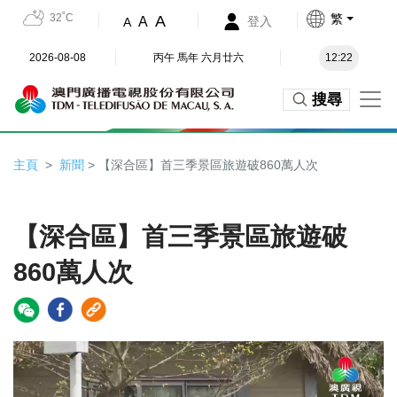
32˚C
繁
A
A
登入
A
2026-08-08
丙午 馬年 六月廿六
12:22
搜尋
主頁
新聞
> 【深合區】首三季景區旅遊破860萬人次
【深合區】首三季景區旅遊破
860萬人次
Video
Player