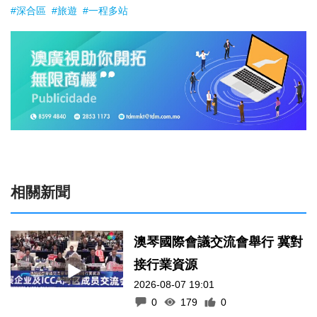
#深合區
#旅遊
#一程多站
相關新聞
澳琴國際會議交流會舉行 冀對
接行業資源
2026-08-07 19:01
0
179
0