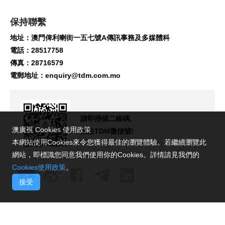
保持聯繫
地址：澳門俾利喇街一五七號A傳訊事務及多媒體科
電話：28517758
傳真：28716579
電郵地址：
enquiry@tdm.com.mo
請即掃描二維碼,
澳廣視 Cookies 使用政策
關注TDM微信號!
本網站使用Cookies來令您獲得最佳的瀏覽體驗。若繼續瀏覽此
網站，即標識您同意我們使用你的Cookies。詳情請見我們的
Cookies使用政策
。
接受