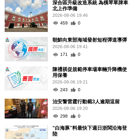
深合區升級改造系統 為橫琴單牌車
北上作準備
2026-08-06 19:46
459
0
朝鮮向東部海域發射短程彈道導彈
2026-08-06 19:41
171
0
陳禮祺促規範停車場車輛升降機使
用保養
2026-08-06 19:21
243
0
治安警雷霆行動截3人逾期逗留
2026-08-06 19:20
298
0
“白海豚”料最快下週日浙閩沿海登
陸