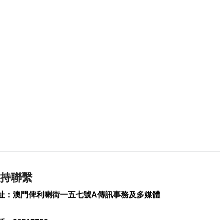
陝西柞水泥石流致3死
2026-08-08 17:02
132
0
匹克球體驗冀推體育
多元共融
2026-08-08 16:46
239
0
美財長稱霍爾木茲海
峽將逐步失去戰略重
要性
2026-08-08 16:38
218
0
氹仔有地盤工人暈倒
需送院搶救
持聯繫
2026-08-08 16:35
址：澳門俾利喇街一五七號A傳訊事務及多媒體
608
0
氹仔碼頭辦陀螺賽豐