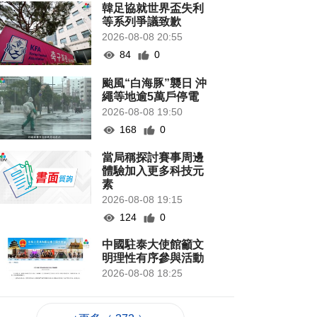
韓足協就世界盃失利
等系列爭議致歉
2026-08-08 20:55
84
0
颱風“白海豚”襲日 沖
繩等地逾5萬戶停電
2026-08-08 19:50
168
0
當局稱探討賽事周邊
體驗加入更多科技元
素
2026-08-08 19:15
124
0
中國駐泰大使館籲文
明理性有序參與活動
2026-08-08 18:25
116
0