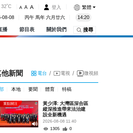
32˚C
A
登入
繁體
A
A
-08-08
丙午 馬年 六月廿六
14:20
直播
節目表
關於我們
搜尋
其他新聞
/
/
電台
電視
微視頻
部
本地
要聞
體育
特稿
黃少澤: 大灣區深合區
縱深推進帶來法治建
設全新機遇
2026-08-08 11:40
1305
0