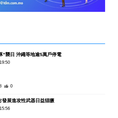
豚”襲日 沖繩等地逾5萬戶停電
19:50
8
0
方發展進攻性武器日益猖獗
15:56