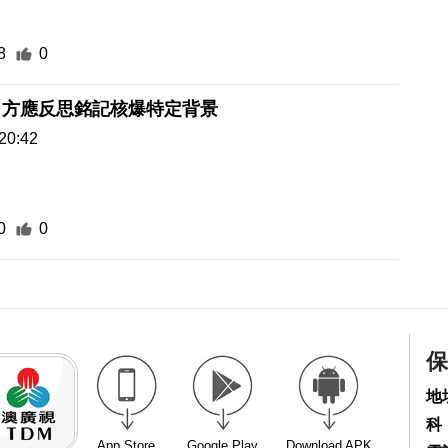
8
0
日方應反思銘記核爆特定背景
20:42
0
0
保
地
科
App Store
Google Play
Download APK