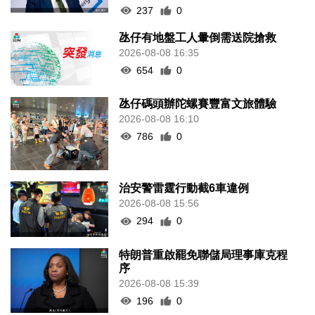
237
0
氹仔有地盤工人暈倒需送院搶救
2026-08-08 16:35
654
0
氹仔碼頭辦陀螺賽豐富文旅體驗
2026-08-08 16:10
786
0
治安警雷霆行動截6車違例
2026-08-08 15:56
294
0
特朗普重啟罷免聯儲局理事庫克程
序
2026-08-08 15:39
196
0