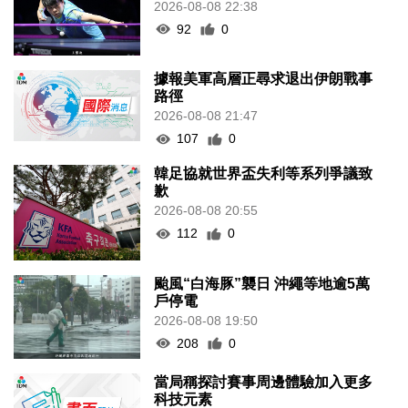
2026-08-08 22:38
92
0
據報美軍高層正尋求退出伊朗戰事
路徑
2026-08-08 21:47
107
0
韓足協就世界盃失利等系列爭議致
歉
2026-08-08 20:55
112
0
颱風“白海豚”襲日 沖繩等地逾5萬
戶停電
2026-08-08 19:50
208
0
當局稱探討賽事周邊體驗加入更多
科技元素