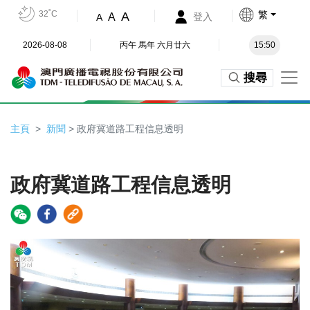
32˚C
繁
A
A
登入
A
2026-08-08
丙午 馬年 六月廿六
15:50
搜尋
主頁
新聞
> 政府冀道路工程信息透明
政府冀道路工程信息透明