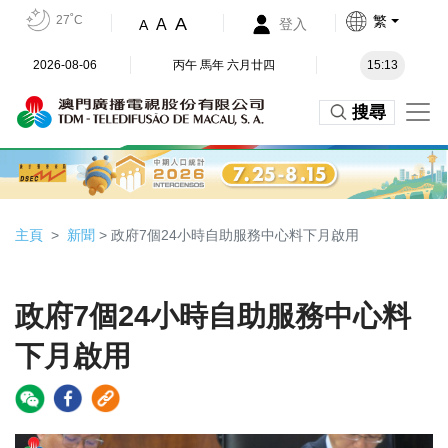
27˚C
繁
A
A
登入
A
2026-08-06
丙午 馬年 六月廿四
15:13
搜尋
主頁
新聞
> 政府7個24小時自助服務中心料下月啟用
政府7個24小時自助服務中心料
下月啟用