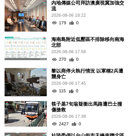
內地傳媒公司拜訪澳廣視冀加強交
流
2026-08-06 18:22
179
0
海南島附近低壓區不排除移向南海
北部
2026-08-06 17:58
270
0
黎以商停火執行情況 以軍稱2兵遭
襲身亡
2026-08-06 17:45
115
0
筷子基7旬翁疑衝出馬路遭巴士撞
傷搶救
2026-08-06 17:38
2427
0
社諮委倡以台山街市天橋串聯北區