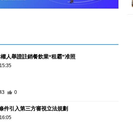
權人舉證註銷餐飲業“租霸”准照
15:35
43
0
有條件引入第三方審視立法規劃
16:05