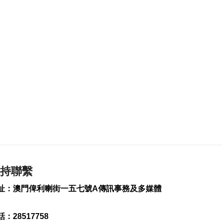
137
0
美調查特朗普直升機
與客機同時起飛事件
2026-08-06 07:21
289
0
伊朗稱霍爾木茲海峽
新安排將關閉2航道
2026-08-06 06:38
230
0
倫敦發生持刀傷人至
少4傷 女嫌疑人被捕
2026-08-05 23:46
613
0
持聯繫
2部門預撥3.3億元支
址：澳門俾利喇街一五七號A傳訊事務及多媒體
持8省市搶險救災
2026-08-05 23:44
：28517758
274
0