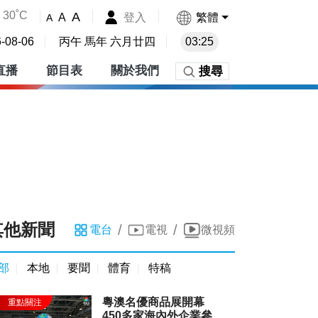
30˚C
A
登入
繁體
A
A
-08-06
丙午 馬年 六月廿四
03:25
直播
節目表
關於我們
搜尋
其他新聞
/
/
電台
電視
微視頻
部
本地
要聞
體育
特稿
粵澳名優商品展開幕
450多家海內外企業參