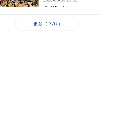
2026-08-06 10:31
119
0
德國萊比錫機場跑道
+更多（ 376 ）
現載爆炸物無人機
2026-08-06 10:28
67
0
FIFA承認售賽事股權
犯錯 重申支持恩芬天
奴
2026-08-06 09:48
174
0
烏稱未能攔截俄導彈
導致大規模受襲
2026-08-06 08:51
234
0
美北卡州住宅槍擊案
釀3死1傷
2026-08-06 07:43