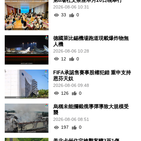
第8場社文茶座本月20日晚舉行
2026-08-06 10:31
33
0
德國萊比錫機場跑道現載爆炸物無
人機
2026-08-06 10:28
12
0
FIFA承認售賽事股權犯錯 重申支持
恩芬天奴
2026-08-06 09:48
126
0
烏稱未能攔截俄導彈導致大規模受
襲
2026-08-06 08:51
197
0
美北卡州住宅槍擊案釀3死1傷