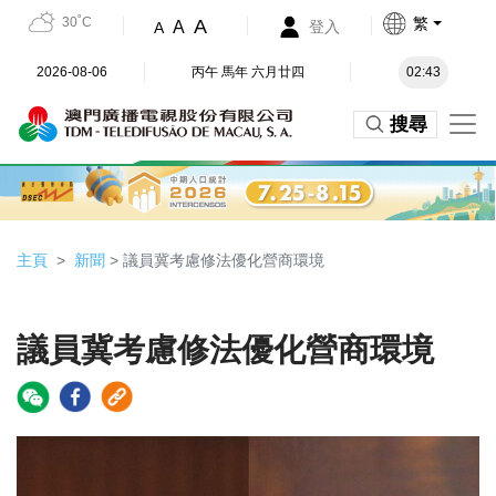
30˚C
繁
A
A
登入
A
2026-08-06
丙午 馬年 六月廿四
02:43
搜尋
主頁
新聞
> 議員冀考慮修法優化營商環境
議員冀考慮修法優化營商環境