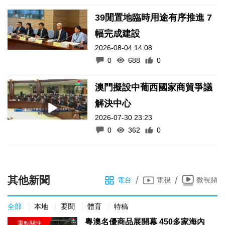
39閒置地臨時用途有序推進 7
幅完成建設
2026-08-04 14:08
0
688
0
澳門擬設中葡西國家商貿爭議
解決中心
2026-07-30 23:23
0
362
0
其他新聞
/
/
電台
電視
微視頻
全部
本地
要聞
體育
特稿
粵澳名優商品展開幕 450多家海內