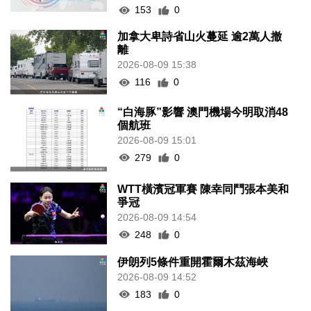
153
0
加拿大卑詩省山火蔓延 逾2萬人撤
離
2026-08-09 15:38
116
0
“白海豚”影響 澳門機場今明取消48
個航班
2026-08-09 15:01
279
0
WTT橫濱冠軍賽 陳幸同鬥張本美和
爭冠
2026-08-09 14:54
248
0
伊朗列5條件重開霍爾木茲海峽
2026-08-09 14:52
183
0