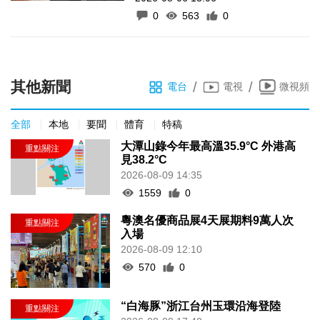
0
563
0
其他新聞
/
/
電台
電視
微視頻
全部
本地
要聞
體育
特稿
大潭山錄今年最高溫35.9°C 外港高
見38.2°C
2026-08-09 14:35
1559
0
粵澳名優商品展4天展期料9萬人次
入場
2026-08-09 12:10
570
0
“白海豚”浙江台州玉環沿海登陸