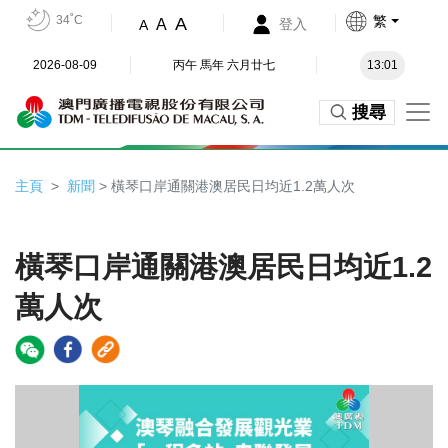
34˚C
繁
A
A
登入
A
2026-08-09
丙午 馬年 六月廿七
13:01
搜尋
主頁
新聞
> 橫琴口岸通關港澳居民日均近1.2萬人次
橫琴口岸通關港澳居民日均近1.2
萬人次