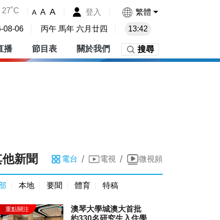
27˚C
A
登入
繁體
A
A
-08-06
丙午 馬年 六月廿四
13:42
直播
節目表
關於我們
搜尋
其他新聞
/
/
電台
電視
微視頻
部
本地
要聞
體育
特稿
澳琴大學城澳大首批
約330名研究生入住學