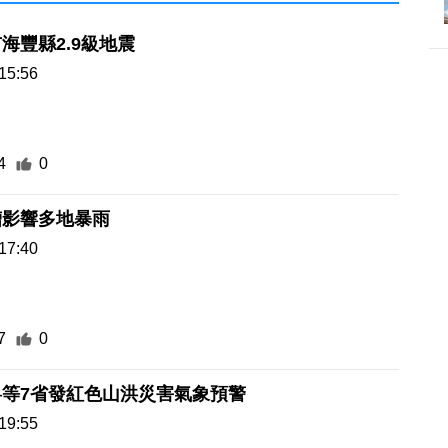
海豐縣2.9級地震
15:56
4
0
槽影響多地暴雨
17:40
7
0
粵等7省發紅色山洪災害氣象預警
19:55