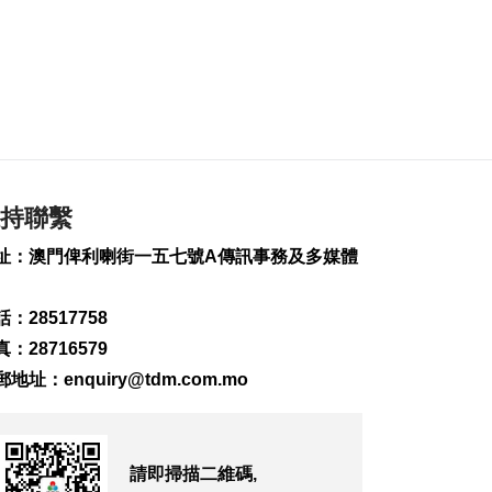
2026-08-06 18:58
217
0
首店經濟推介會舉行
助潛力品牌落戶澳門
2026-08-06 18:47
149
0
4街市14攤位競投 逾
持聯繫
330人參與解釋會
2026-08-06 18:40
址：澳門俾利喇街一五七號A傳訊事務及多媒體
183
0
：28517758
內地傳媒公司拜訪澳
廣視冀加強交流
：28716579
2026-08-06 18:22
郵地址：
enquiry@tdm.com.mo
164
0
海南島附近低壓區不
排除移向南海北部
請即掃描二維碼,
2026-08-06 17:58