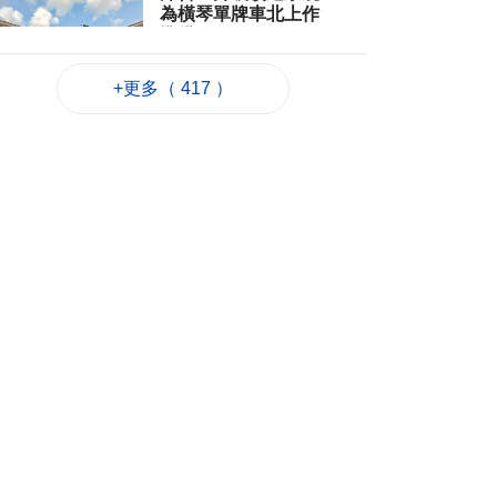
為橫琴單牌車北上作
準備
2026-08-06 19:46
169
0
+更多（ 417 ）
朝鮮向東部海域發射
短程彈道導彈
2026-08-06 19:41
59
0
陳禮祺促規範停車場
車輛升降機使用保養
2026-08-06 19:21
116
0
治安警雷霆行動截3人
逾期逗留
2026-08-06 19:20
130
0
“白海豚”料最快下週
日浙閩沿海登陸