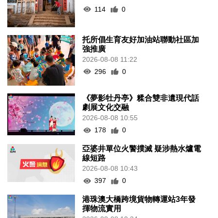
114
0
托所倡生育友好加油站聯動社區加
強推廣
2026-08-08 11:22
296
0
《夢影牡丹亭》糅合雙非遺現代話
劇展文化交融
2026-08-08 10:55
178
0
亞婆井單位火警撲滅 疑涉熱水爐電
線短路
2026-08-08 10:43
397
0
港珠澳大橋跨境貨物轉運站3年發
揮物流實用