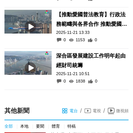
【推動愛國普法教育】行政法
務範疇與各界合作 推動愛國教
2025-11-21 13:33
育
0
1153
0
深合區發展建設工作明年起由
經財司統籌
2025-11-21 10:51
0
1838
0
其他新聞
/
/
電台
電視
微視頻
全部
本地
要聞
體育
特稿