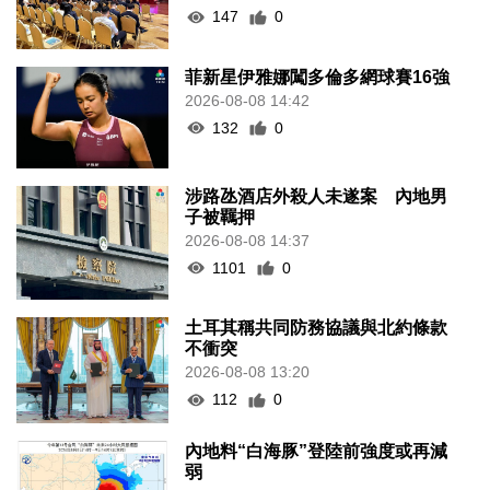
147
0
菲新星伊雅娜闖多倫多網球賽16強
2026-08-08 14:42
132
0
涉路氹酒店外殺人未遂案 內地男
子被羈押
2026-08-08 14:37
1101
0
土耳其稱共同防務協議與北約條款
不衝突
2026-08-08 13:20
112
0
內地料“白海豚”登陸前強度或再減
弱