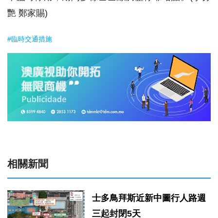
艷 鄭家賜)
#臨時交通措施
相關新聞
士多鳥拜斯近新中圖行人路週
三起封閉5天