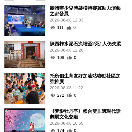
團體辦少兒時裝模特賽冀助力演藝
之都發展
2026-08-08 12:33
111
0
陝西柞水泥石流增至2死1人仍失蹤
2026-08-08 12:20
108
0
托所倡生育友好加油站聯動社區加
強推廣
2026-08-08 11:22
272
0
《夢影牡丹亭》糅合雙非遺現代話
劇展文化交融
2026-08-08 10:55
174
0