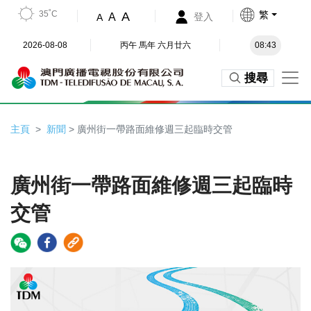
35˚C
繁
A
A
登入
A
2026-08-08
丙午 馬年 六月廿六
08:43
搜尋
主頁
新聞
> 廣州街一帶路面維修週三起臨時交管
廣州街一帶路面維修週三起臨時
交管