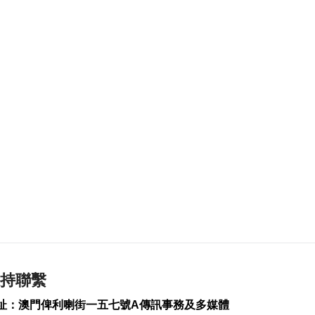
2026-08-07 19:44
100
0
政府啟梳理樓宇外牆
維修防火安全監管流
程
2026-08-07 19:41
147
0
“白海豚”料今晚移入
東海 多地提前防颱
2026-08-07 19:27
232
0
議事亭前地大三巴等
一帶將滅蚊
2026-08-07 19:24
117
0
持聯繫
7旬翁流感重症須深切
址：澳門俾利喇街一五七號A傳訊事務及多媒體
治療