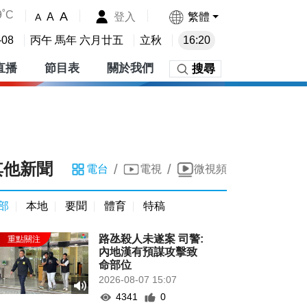
9˚C
A
登入
繁體
A
A
-08
丙午 馬年 六月廿五
立秋
16:20
直播
節目表
關於我們
搜尋
其他新聞
/
/
電台
電視
微視頻
部
本地
要聞
體育
特稿
路氹殺人未遂案 司警:
內地漢有預謀攻擊致
命部位
2026-08-07 15:07
4341
0