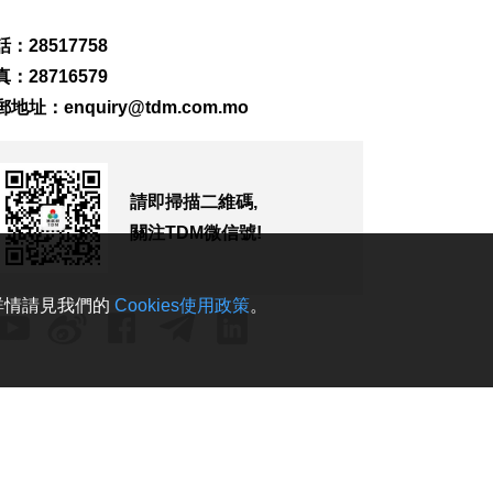
2026-08-07 19:16
162
0
：28517758
：28716579
氹仔旅大城大2巴士站
明恢復運作
郵地址：
enquiry@tdm.com.mo
2026-08-07 19:07
188
0
松山隧道口附近爆水
請即掃描二維碼,
管傍晚基本完成止漏
關注TDM微信號!
2026-08-07 18:45
244
0
。詳情請見我們的
Cookies使用政策
。
橙色高溫提示生效 避
暑中心延長夜間開放
2026-08-07 18:20
133
0
體育局構建運動員全
週期支援體系
2026-08-07 18:12