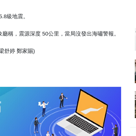
5.8級地震。
象廳稱，震源深度 50公里，當局沒發出海嘯警報。
梁舒婷 鄭家賜)