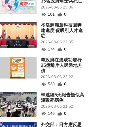
35名政府軍士兵死亡
2026-08-06 23:06
101
0
岑浩輝滿意科技園籌
建進度 促吸引人才進
駐
2026-08-06 22:35
174
0
粵政府在澳成功發行
25億離岸人民幣地方
債
2026-08-06 22:22
533
0
韓連續5天報告疑似高
溫致死病例
2026-08-06 21:52
146
0
外交部：日方應反思