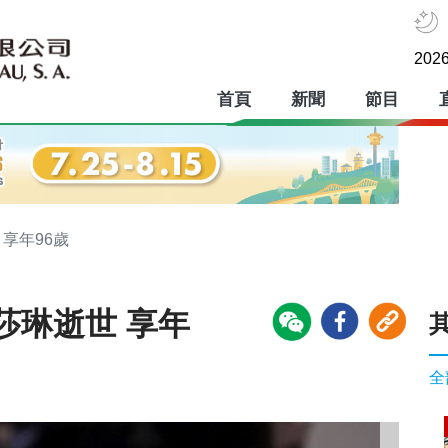
2026
首頁
新聞
節目
享年96歲
莎琳逝世 享年
全