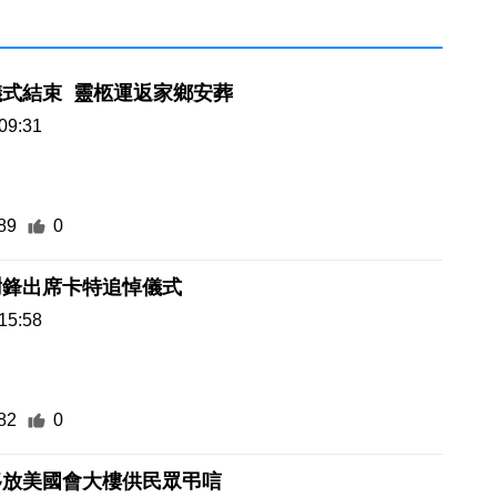
式結束 靈柩運返家鄉安葬
09:31
89
0
謝鋒出席卡特追悼儀式
15:58
82
0
移放美國會大樓供民眾弔唁