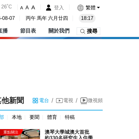
26˚C
A
登入
繁體
A
A
-08-07
丙午 馬年 六月廿四
18:17
直播
節目表
關於我們
搜尋
其他新聞
/
/
電台
電視
微視頻
部
本地
要聞
體育
特稿
澳琴大學城澳大首批
約330名研究生入住學