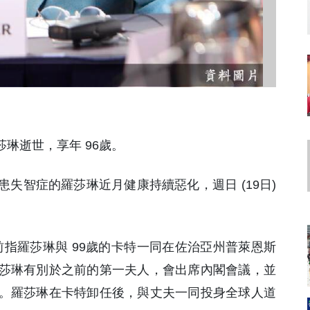
莎琳逝世，享年 96歲。
失智症的羅莎琳近月健康持續惡化，週日 (19日)
前指羅莎琳與 99歲的卡特一同在佐治亞州普萊恩斯
莎琳有別於之前的第一夫人，會出席內閣會議，並
。羅莎琳在卡特卸任後，與丈夫一同投身全球人道