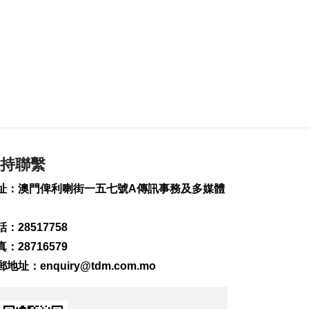
235
0
內地傳媒公司拜訪澳
廣視冀加強交流
2026-08-06 18:22
208
0
海南島附近低壓區不
排除移向南海北部
2026-08-06 17:58
312
0
持聯繫
黎以商停火執行情況
址：澳門俾利喇街一五七號A傳訊事務及多媒體
以軍稱2兵遭襲身亡
2026-08-06 17:45
：28517758
136
0
：28716579
筷子基7旬翁疑衝出馬
郵地址：
enquiry@tdm.com.mo
路遭巴士撞傷搶救
2026-08-06 17:38
2529
0