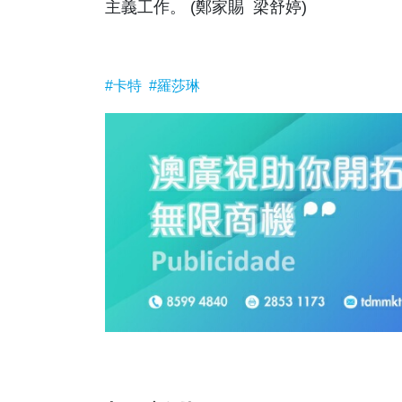
主義工作。 (鄭家賜 梁舒婷)
#卡特
#羅莎琳