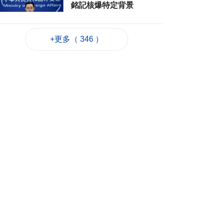
銘記核爆特定背景
2026-08-06 20:42
148
0
+更多（ 346 ）
工務局持續優化石排
灣社區未發展土地
2026-08-06 20:11
237
0
深合區升級改造系統
為橫琴單牌車北上作
準備
2026-08-06 19:46
306
0
朝鮮向東部海域發射
短程彈道導彈
2026-08-06 19:41
105
0
陳禮祺促規範停車場
車輛升降機使用保養