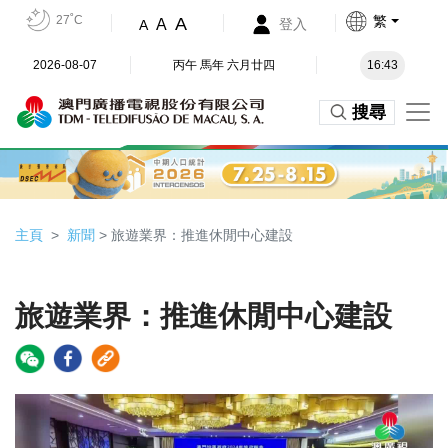
27˚C
繁
A
A
登入
A
2026-08-07
丙午 馬年 六月廿四
16:43
搜尋
主頁
新聞
> 旅遊業界：推進休閒中心建設
旅遊業界：推進休閒中心建設
Video
Player