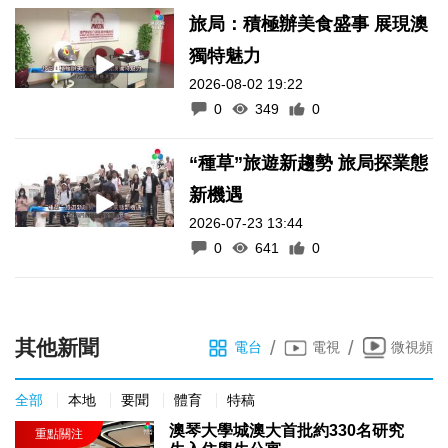
旅局：積極辦美食盛事 展現澳
獨特魅力
2026-08-02 19:22
0
349
0
“種草”旅遊新趨勢 旅局探業態
新機遇
2026-07-23 13:44
0
641
0
其他新聞
/
/
電台
電視
微視頻
全部
本地
要聞
體育
特稿
澳琴大學城澳大首批約330名研究