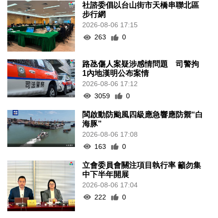
社諮委倡以台山街市天橋串聯北區
步行網
2026-08-06 17:15
263
0
路氹傷人案疑涉感情問題 司警拘
1內地漢明公布案情
2026-08-06 17:12
3059
0
閩啟動防颱風四級應急響應防禦“白
海豚”
2026-08-06 17:08
163
0
立會委員會關注項目執行率 籲勿集
中下半年開展
2026-08-06 17:04
222
0