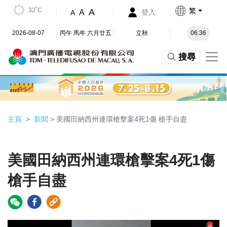
32˚C
繁
A
A
登入
A
2026-08-07
丙午 馬年 六月廿五
立秋
06:36
搜尋
主頁
新聞
> 美國田納西州連環槍擊案4死1傷 槍手自盡
美國田納西州連環槍擊案4死1傷
槍手自盡