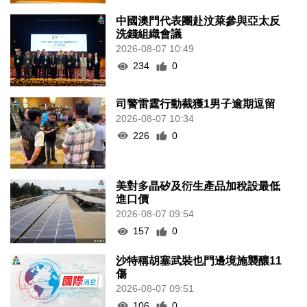
中國澳門代表團赴汶萊參與亞太反
洗錢組織會議
2026-08-07 10:49
234
0
司警雷霆行動截獲1男子逾期逗留
2026-08-07 10:34
226
0
美對多晶矽及衍生產品加稅設最低
進口價
2026-08-07 09:54
157
0
沙特稱胡塞武裝也門邊境施襲釀11
傷
2026-08-07 09:51
106
0