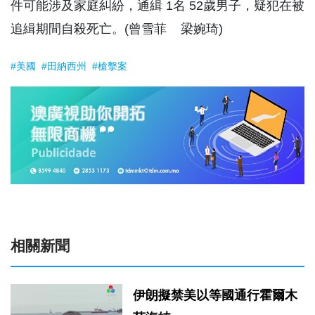
件可能涉及家庭糾紛，通緝 1名 52歲男子，疑犯在被
追緝期間自殺死亡。(曾雪菲 梁婉琦)
#美國
#田納西州
#槍擊案
相關新聞
伊朗擬禁美以等國通行霍爾木