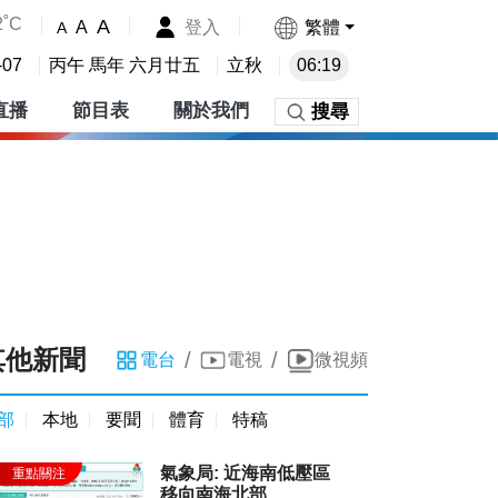
2˚C
A
登入
繁體
A
A
-07
丙午 馬年 六月廿五
立秋
06:19
直播
節目表
關於我們
搜尋
其他新聞
/
/
電台
電視
微視頻
部
本地
要聞
體育
特稿
氣象局: 近海南低壓區
移向南海北部