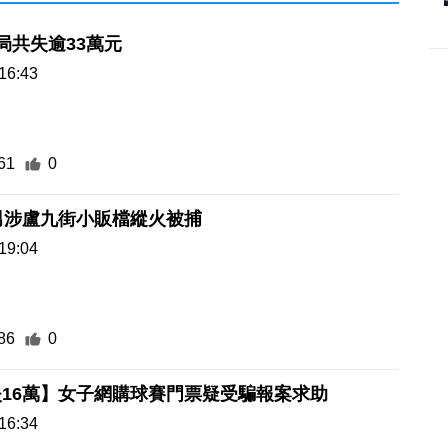
局共失逾33萬元
16:43
61
0
男涉盧九街小販檔縱火被捕
19:04
86
0
16萬】女子網購球賽門票疑受騙報案求助
16:34