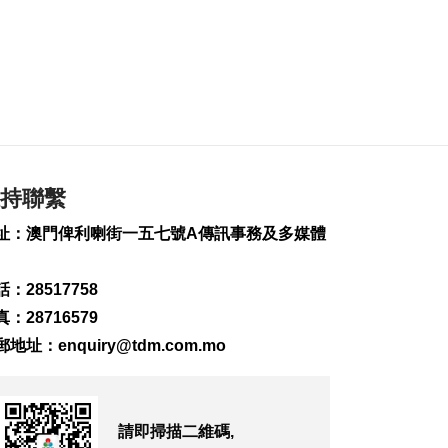
泰國疑發生校園槍擊
案 據報多人傷
2026-08-07 11:45
133
0
“白海豚”吹襲沖繩 數
百航班取消
2026-08-07 11:32
持聯繫
280
0
址：澳門俾利喇街一五七號A傳訊事務及多媒體
業界冀培訓專項認證
導遊對接銀髮旅遊市
場
：28517758
2026-08-07 11:28
：28716579
164
0
郵地址：
enquiry@tdm.com.mo
中國澳門代表團赴汶
萊參與亞太反洗錢組
織會議
2026-08-07 10:49
請即掃描二維碼,