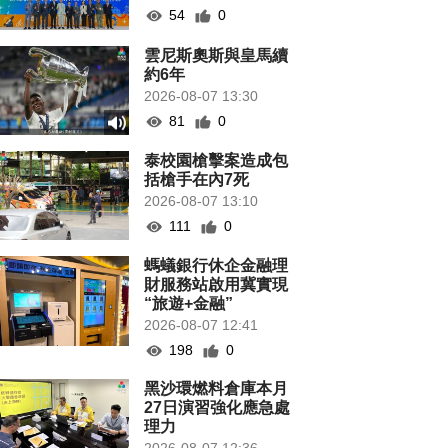
54
0
雲尼斯奧斯與皇馬續
約6年
2026-08-07 13:30
81
0
泰校園槍擊案造成包
括槍手在內7死
2026-08-07 13:10
111
0
螞蟻銀行休企金融理
財服務站啟用冀實現
“旅遊+金融”
2026-08-07 12:41
198
0
黑沙環燃料倉庫本月
27日演習強化應急處
理力