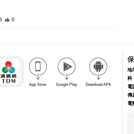
8
0
保
地
科
App Store
Google Play
Download APK
電話
傳真
電