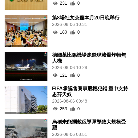
231
0
第8場社文茶座本月20日晚舉行
2026-08-06 10:31
189
0
德國萊比錫機場跑道現載爆炸物無
人機
2026-08-06 10:28
121
0
FIFA承認售賽事股權犯錯 重申支持
恩芬天奴
2026-08-06 09:48
253
0
烏稱未能攔截俄導彈導致大規模受
襲
2026-08-06 08:51