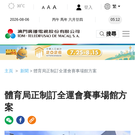
30˚C
繁
A
A
登入
A
2026-08-06
丙午 馬年 六月廿四
05:12
搜尋
主頁
新聞
> 體育局正制訂全運會賽事場館方案
體育局正制訂全運會賽事場館方
案
Video