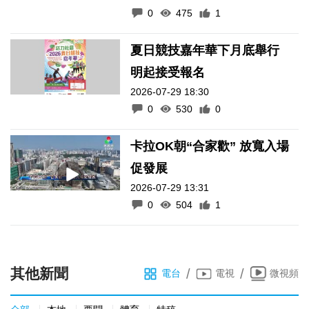
0
475
1
夏日競技嘉年華下月底舉行
明起接受報名
2026-07-29 18:30
0
530
0
卡拉OK朝“合家歡” 放寬入場
促發展
2026-07-29 13:31
0
504
1
其他新聞
/
/
電台
電視
微視頻