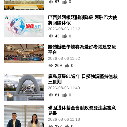
97
0
巴西與阿根廷關係降級 阿駐巴大使
將回國休假
2026-08-06 12:12
43
0
團體辦數學競賽為愛好者搭建交流
平台
2026-08-06 11:52
209
0
廣島原爆81週年 日揆強調堅持無核
三原則
2026-08-06 11:40
81
0
鞏固退休基金會財政資源法案簽意
見書
2026-08-06 11:18
227
0