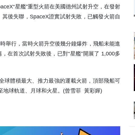
paceX“星艦”重型火箭在美國德州試射升空，在發射
其後失聯，SpaceX證實試射失敗，已觸發火箭自
 4月時舉行，當時火箭升空後幾分鐘爆炸，飛船未能進
，在首次試射失敗後，已對“星艦”開展了 1,000多
至今全球體積最大、推力最強的運載火箭，頂部飛船可
地球軌道、月球和火星。(曾雪菲 黃彩嬋)