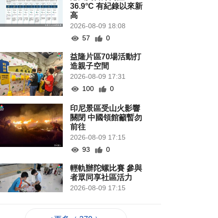
36.9°C 有紀錄以來新
高
2026-08-09 18:08
57
0
益隆片區70場活動打
造親子空間
2026-08-09 17:31
100
0
印尼景區受山火影響
關閉 中國領館籲暫勿
前往
2026-08-09 17:15
93
0
輕軌辦陀螺比賽 參與
者眾同享社區活力
2026-08-09 17:15
159
0