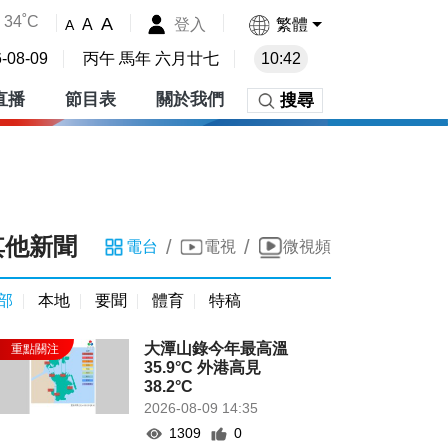
34˚C
A
登入
繁體
A
A
-08-09
丙午 馬年 六月廿七
10:42
直播
節目表
關於我們
搜尋
其他新聞
/
/
電台
電視
微視頻
部
本地
要聞
體育
特稿
大潭山錄今年最高溫
35.9°C 外港高見
38.2°C
2026-08-09 14:35
1309
0