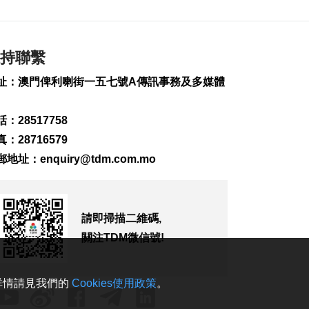
更具體工作指引方便
操作
2026-08-09 13:44
234
0
持聯繫
本澳天氣今非常酷熱
址：澳門俾利喇街一五七號A傳訊事務及多媒體
至中午外港高見
37.3°C
2026-08-09 12:49
：28517758
1406
0
：28716579
“白海豚”料最快傍晚
郵地址：
enquiry@tdm.com.mo
浙閩沿海登陸
2026-08-09 12:49
441
0
請即掃描二維碼,
舞劇《溪山清遠》融
關注TDM微信號!
合多元舞蹈探討表達
自我
2026-08-09 12:03
。詳情請見我們的
Cookies使用政策
。
170
0