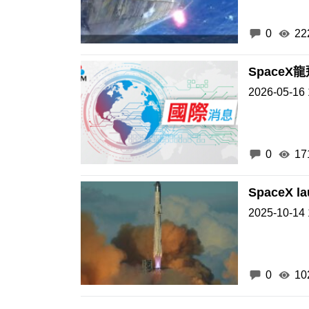
0
22
Space
2026-05-16 
0
17
SpaceX lau
2025-10-14 
0
10