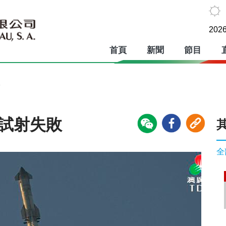
2026
首頁
新聞
節目
敗
次試射失敗
全