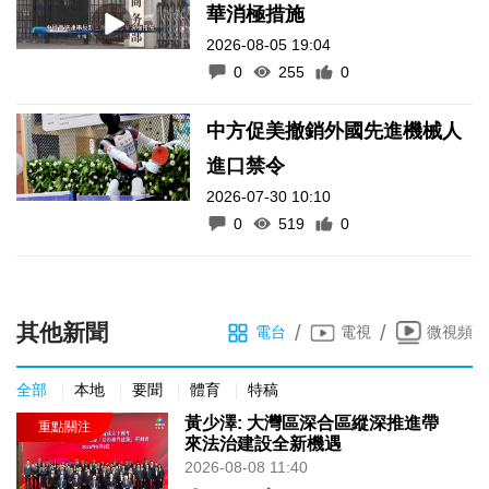
華消極措施
2026-08-05 19:04
0
255
0
中方促美撤銷外國先進機械人
進口禁令
2026-07-30 10:10
0
519
0
其他新聞
/
/
電台
電視
微視頻
全部
本地
要聞
體育
特稿
黃少澤: 大灣區深合區縱深推進帶
來法治建設全新機遇
2026-08-08 11:40