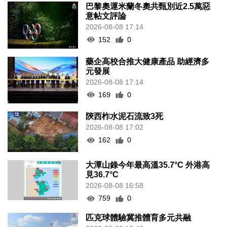
巴黎奧運米蘭冬奧共甄別近2.5萬惡
意帖文評論
2026-08-08 17:14
152
0
藥企高校合推大健康產品 助經濟多
元發展
2026-08-08 17:14
169
0
陝西柞水泥石流致3死
2026-08-08 17:02
162
0
大潭山錄今年最高溫35.7°C 外港高
見36.7°C
2026-08-08 16:58
759
0
匹克球體驗冀推體育多元共融