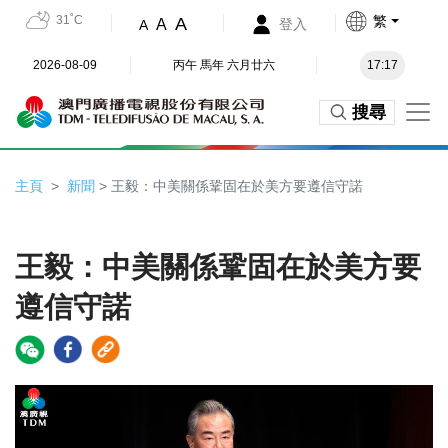
31˚C
繁
A
A
登入
A
2026-08-09
丙午 馬年 六月廿六
17:17
搜尋
主頁
新聞
> 王毅：中美關係鞏固在於美方要遵信守諾
王毅：中美關係鞏固在於美方要
遵信守諾