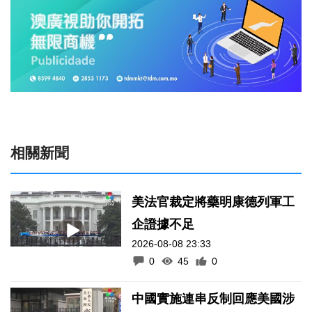
相關新聞
美法官裁定將藥明康德列軍工
企證據不足
2026-08-08 23:33
0
45
0
中國實施連串反制回應美國涉