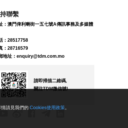
倫敦發生持刀傷人至
持聯繫
少4傷 女嫌疑人被捕
2026-08-05 23:46
址：澳門俾利喇街一五七號A傳訊事務及多媒體
637
0
2部門預撥3.3億元支
：28517758
持8省市搶險救災
：28716579
2026-08-05 23:44
郵地址：
enquiry@tdm.com.mo
291
0
聯合國教科文確認北
京為2029年世界建築
之都
請即掃描二維碼,
2026-08-05 23:06
關注TDM微信號!
278
0
治安警察局局長伍素
。詳情請見我們的
Cookies使用政策
。
萍宣誓就職
2026-08-05 22:47
1048
0