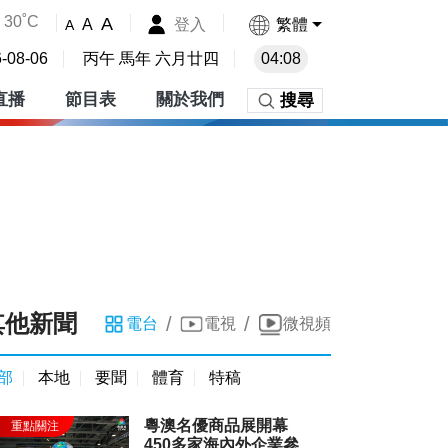
30˚C
A
登入
繁體
A
A
-08-06
丙午 馬年 六月廿四
04:08
直播
節目表
關於我們
搜尋
其他新聞
/
/
電台
電視
微視頻
部
本地
要聞
體育
特稿
粵澳名優商品展開幕
450多家海內外企業參