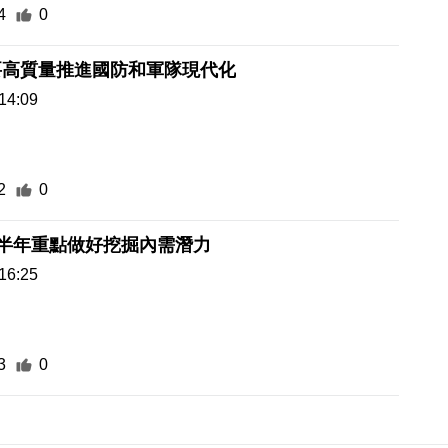
4
0
要高質量推進國防和軍隊現代化
14:09
2
0
下半年重點做好挖掘內需潛力
16:25
3
0