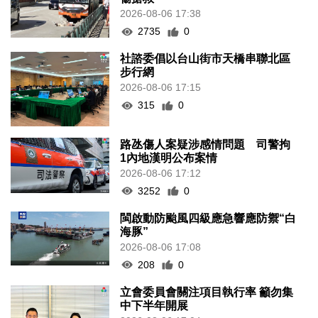
2026-08-06 17:38
2735
0
社諮委倡以台山街市天橋串聯北區
步行網
2026-08-06 17:15
315
0
路氹傷人案疑涉感情問題 司警拘
1內地漢明公布案情
2026-08-06 17:12
3252
0
閩啟動防颱風四級應急響應防禦“白
海豚”
2026-08-06 17:08
208
0
立會委員會關注項目執行率 籲勿集
中下半年開展