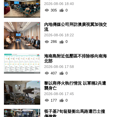
2026-08-06 18:40
305
0
內地傳媒公司拜訪澳廣視冀加強交
流
2026-08-06 18:22
286
0
海南島附近低壓區不排除移向南海
北部
2026-08-06 17:58
407
0
黎以商停火執行情況 以軍稱2兵遭
襲身亡
2026-08-06 17:45
177
0
筷子基7旬翁疑衝出馬路遭巴士撞
傷搶救