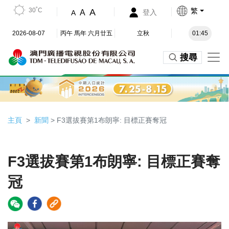
30˚C
繁
A
A
登入
A
2026-08-07
丙午 馬年 六月廿五
立秋
01:45
搜尋
主頁
新聞
> F3選拔賽第1布朗寧: 目標正賽奪冠
F3選拔賽第1布朗寧: 目標正賽奪
冠