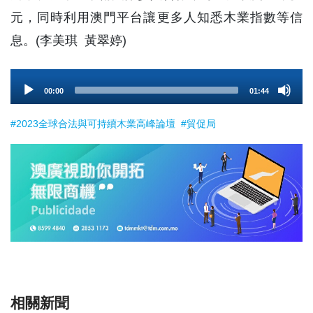
元，同時利用澳門平台讓更多人知悉木業指數等信
息。(李美琪 黃翠婷)
Audio
00:00
01:44
Player
#2023全球合法與可持續木業高峰論壇
#貿促局
相關新聞