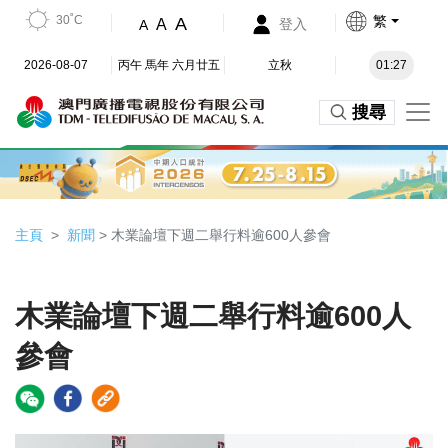
30˚C
繁
A
A
登入
A
2026-08-07
丙午 馬年 六月廿五
立秋
01:27
搜尋
主頁
新聞
> 木業論壇下週二舉行料逾600人參會
木業論壇下週二舉行料逾600人
參會