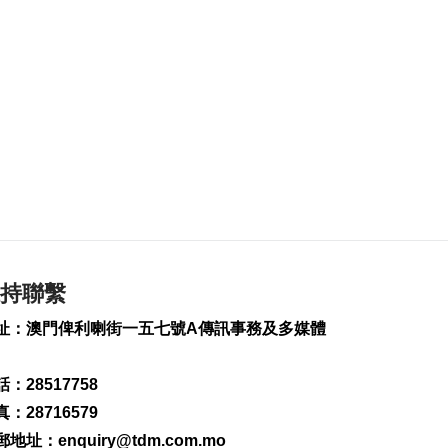
180
0
內地漢代客賭博涉盜7
萬港元籌碼
2026-08-06 16:45
249
0
2初中男生涉盜停車場
單車等物品
2026-08-06 16:36
423
0
公職局以AI輔助綜合
試審學歷料年內試用
持聯繫
2026-08-06 16:14
489
0
址：澳門俾利喇街一五七號A傳訊事務及多媒體
環保規劃編製及固體
廢物管理研究料年內
：28517758
完成
：28716579
2026-08-06 16:06
郵地址：
enquiry@tdm.com.mo
168
0