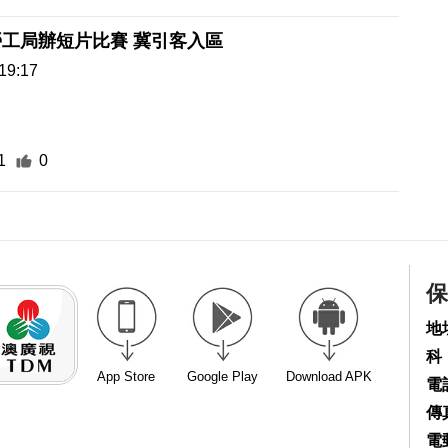
工局辦短片比賽 冀引客入區
19:17
1
0
保
地
科
App Store
Google Play
Download APK
電話
傳真
電