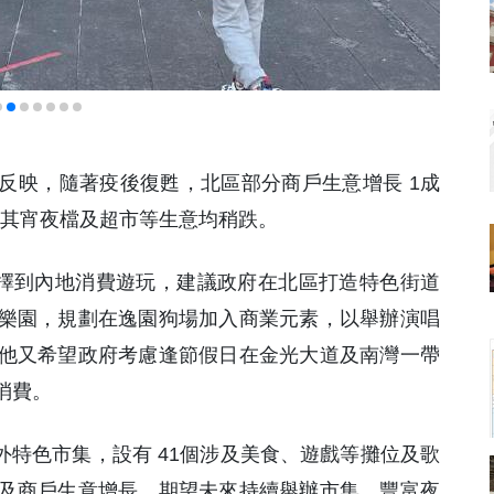
中反映，隨著疫後復甦，北區部分商戶生意增長 1成
尤其宵夜檔及超市等生意均稍跌。
選擇到內地消費遊玩，建議政府在北區打造特色街道
樂園，規劃在逸園狗場加入商業元素，以舉辦演唱
他又希望政府考慮逢節假日在金光大道及南灣一帶
消費。
外特色市集，設有 41個涉及美食、遊戲等攤位及歌
及商戶生意增長，期望未來持續舉辦市集，豐富夜