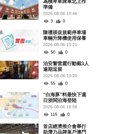
為橫琴單牌車北上作
準備
2026-08-06 19:46
3
0
陳禮祺促規範停車場
車輛升降機使用保養
2026-08-06 19:21
50
0
治安警雷霆行動截3人
逾期逗留
2026-08-06 19:20
55
0
“白海豚”料最快下週
日浙閩沿海登陸
2026-08-06 18:58
115
0
首店經濟推介會舉行
助潛力品牌落戶澳門