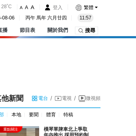
28˚C
A
登入
繁體
A
A
-08-06
丙午 馬年 六月廿四
11:57
直播
節目表
關於我們
搜尋
其他新聞
/
/
電台
電視
微視頻
部
本地
要聞
體育
特稿
橫琴單牌車北上爭取
年內推出 採用預約制