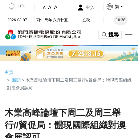
31˚C
繁
A
A
登入
A
2026-08-07
丙午 馬年 六月廿五
立秋
10:38
搜尋
主頁
新聞
> 木業高峰論壇下周二及周三舉行//貿促局：體現國際組織
對澳會展認可
木業高峰論壇下周二及周三舉
行//貿促局：體現國際組織對澳
會展認可