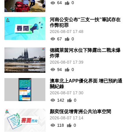
64
0
河南公安公布“三支一扶”筆試存在
作弊犯罪
2026-08-07 17:48
67
0
德國萊茵河水位下降露出二戰未爆
炸彈
2026-08-07 17:39
94
0
澳車北上APP優化界面 增已預約通
關紀錄
2026-08-07 17:30
142
0
顏奕恆促增青洲公共泊車空間
2026-08-07 17:14
118
0