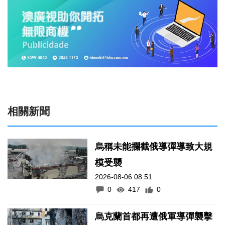
相關新聞
烏稱未能攔截俄導彈導致大規
模受襲
2026-08-06 08:51
0
417
0
烏克蘭首都再遭俄軍導彈襲擊