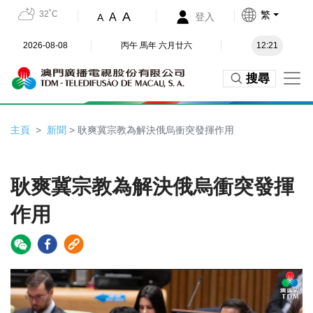
32˚C
繁
A
A
登入
A
2026-08-08
丙午 馬年 六月廿六
12:21
搜尋
主頁
新聞
> 耿爽冀宗教為解決俄烏衝突發揮作用
耿爽冀宗教為解決俄烏衝突發揮
作用