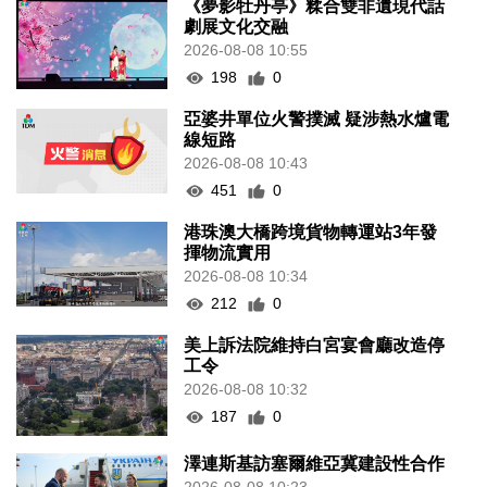
《夢影牡丹亭》糅合雙非遺現代話
劇展文化交融
2026-08-08 10:55
198
0
亞婆井單位火警撲滅 疑涉熱水爐電
線短路
2026-08-08 10:43
451
0
港珠澳大橋跨境貨物轉運站3年發
揮物流實用
2026-08-08 10:34
212
0
美上訴法院維持白宮宴會廳改造停
工令
2026-08-08 10:32
187
0
澤連斯基訪塞爾維亞冀建設性合作
2026-08-08 10:23