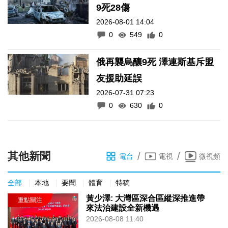
9死28傷
2026-08-01 14:04
0
549
0
俄再襲烏釀9死 澤連斯基斥盟
友援助延誤
2026-07-31 07:23
0
630
0
其他新聞
/
/
電台
電視
微視頻
全部
本地
要聞
體育
特稿
黃少澤: 大灣區深合區縱深推進帶
來法治建設全新機遇
2026-08-08 11:40