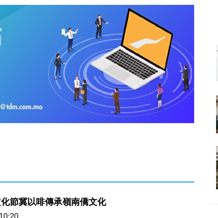
文化節冀以啡傳承嶺南僑文化
10:20