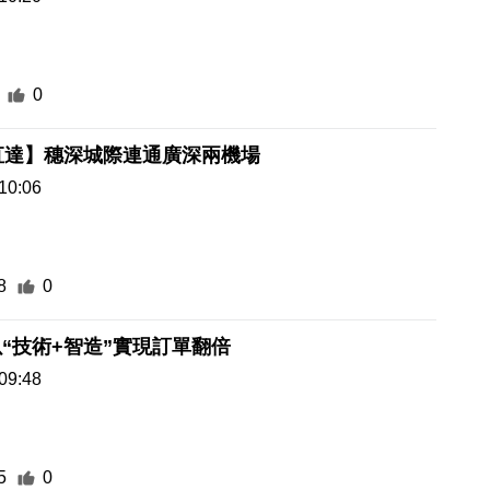
0
直達】穗深城際連通廣深兩機場
10:06
8
0
“技術+智造”實現訂單翻倍
09:48
5
0