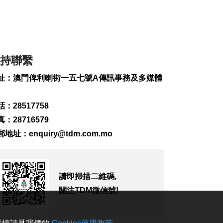
2026-08-07 19:44
130
0
政府啟梳理樓宇外牆
維修防火安全監管流
持聯繫
程
2026-08-07 19:41
址：澳門俾利喇街一五七號A傳訊事務及多媒體
169
0
“白海豚”料今晚移入
：28517758
東海 多地提前防颱
：28716579
2026-08-07 19:27
郵地址：
enquiry@tdm.com.mo
264
0
議事亭前地大三巴等
一帶將滅蚊
2026-08-07 19:24
請即掃描二維碼,
140
0
關注TDM微信號!
7旬翁流感重症須深切
治療