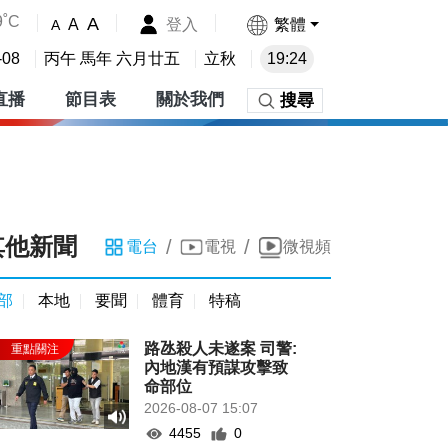
9˚C
A
登入
繁體
A
A
-08
丙午 馬年 六月廿五
立秋
19:24
直播
節目表
關於我們
搜尋
其他新聞
/
/
電台
電視
微視頻
部
本地
要聞
體育
特稿
路氹殺人未遂案 司警:
內地漢有預謀攻擊致
命部位
2026-08-07 15:07
4455
0