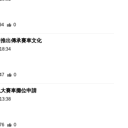
94
0
書推出傳承賽車文化
18:34
47
0
視大賽車攤位申請
13:38
76
0