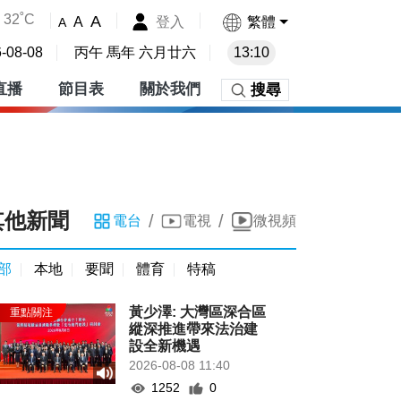
32˚C
A
登入
繁體
A
A
-08-08
丙午 馬年 六月廿六
13:10
直播
節目表
關於我們
搜尋
其他新聞
/
/
電台
電視
微視頻
部
本地
要聞
體育
特稿
黃少澤: 大灣區深合區
縱深推進帶來法治建
設全新機遇
2026-08-08 11:40
1252
0