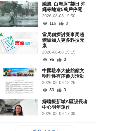
颱風“白海豚”襲日 沖
繩等地逾5萬戶停電
2026-08-08 19:50
116
0
當局稱探討賽事周邊
體驗加入更多科技元
素
2026-08-08 19:15
95
0
中國駐泰大使館籲文
明理性有序參與活動
2026-08-08 18:25
80
0
婦聯擬新城A區設長者
中心明年運作
2026-08-08 17:39
253
0