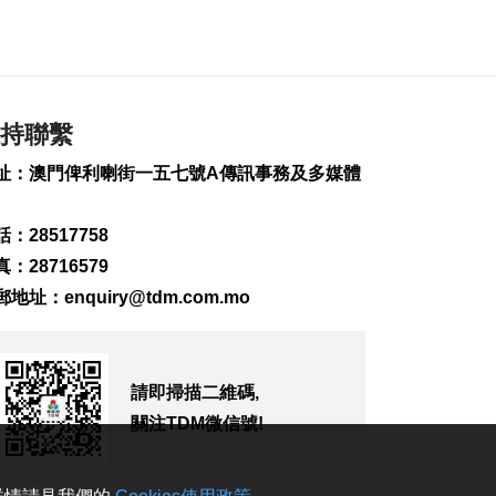
匹克球體驗冀推體育
多元共融
2026-08-08 16:46
220
0
美財長稱霍爾木茲海
持聯繫
峽將逐步失去戰略重
要性
址：澳門俾利喇街一五七號A傳訊事務及多媒體
2026-08-08 16:38
199
0
：28517758
氹仔有地盤工人暈倒
：28716579
需送院搶救
郵地址：
enquiry@tdm.com.mo
2026-08-08 16:35
567
0
氹仔碼頭辦陀螺賽豐
富文旅體驗
請即掃描二維碼,
2026-08-08 16:10
關注TDM微信號!
647
0
治安警雷霆行動截6車