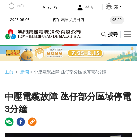
30˚C
繁
A
A
登入
A
2026-08-06
丙午 馬年 六月廿四
05:20
搜尋
主頁
新聞
> 中壓電䌫故障 氹仔部分區域停電3分鐘
中壓電䌫故障 氹仔部分區域停電
3分鐘
Video