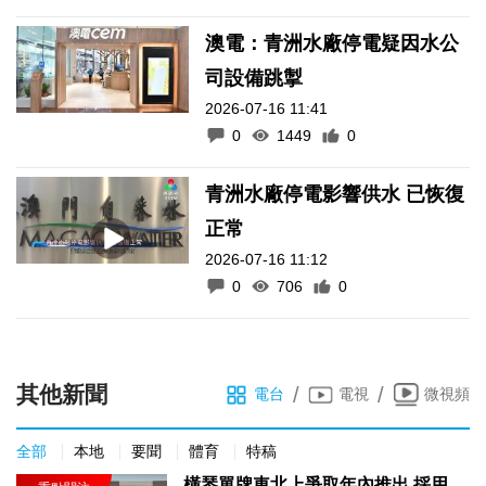
澳電：青洲水廠停電疑因水公
司設備跳掣
2026-07-16 11:41
0
1449
0
青洲水廠停電影響供水 已恢復
正常
2026-07-16 11:12
0
706
0
其他新聞
/
/
電台
電視
微視頻
全部
本地
要聞
體育
特稿
橫琴單牌車北上爭取年內推出 採用