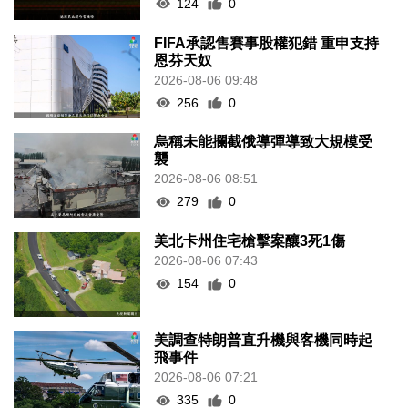
124
0
FIFA承認售賽事股權犯錯 重申支持
恩芬天奴
2026-08-06 09:48
256
0
烏稱未能攔截俄導彈導致大規模受
襲
2026-08-06 08:51
279
0
美北卡州住宅槍擊案釀3死1傷
2026-08-06 07:43
154
0
美調查特朗普直升機與客機同時起
飛事件
2026-08-06 07:21
335
0