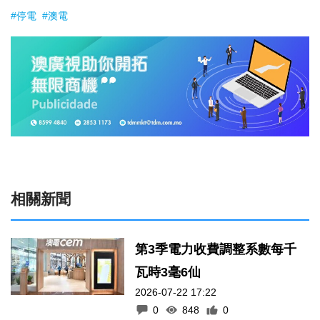
#停電
#澳電
相關新聞
第3季電力收費調整系數每千
瓦時3毫6仙
2026-07-22 17:22
0
848
0